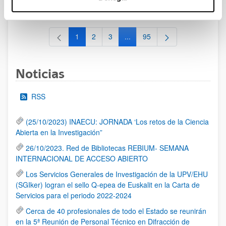
al 30/07/2026 (ambos incluídos)
1
2
3
...
95
Página
Página
Página
Páginas intermedias Use TAB 
Página
Noticias
RSS
(25/10/2023) INAECU: JORNADA ‘Los retos de la Ciencia
Abierta en la Investigación”
26/10/2023. Red de Bibliotecas REBIUM- SEMANA
INTERNACIONAL DE ACCESO ABIERTO
Los Servicios Generales de Investigación de la UPV/EHU
(SGIker) logran el sello Q-epea de Euskalit en la Carta de
Servicios para el periodo 2022-2024
Cerca de 40 profesionales de todo el Estado se reunirán
en la 5ª Reunión de Personal Técnico en Difracción de