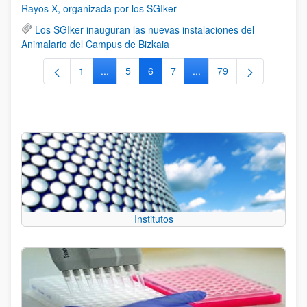
Rayos X, organizada por los SGIker
Los SGIker inauguran las nuevas instalaciones del
Animalario del Campus de Bizkaia
1
...
5
6
7
...
79
Página
Páginas intermedias Use TAB para desplazars
Página
Página
Página
Páginas intermedias Use
Página
Institutos