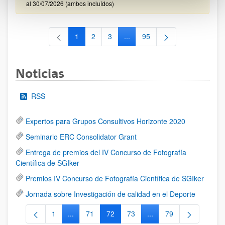
al 30/07/2026 (ambos incluídos)
1
2
3
...
95
Página
Página
Página
Páginas intermedias Use TAB 
Página
Noticias
RSS
Expertos para Grupos Consultivos Horizonte 2020
Seminario ERC Consolidator Grant
Entrega de premios del IV Concurso de Fotografía
Científica de SGIker
Premios IV Concurso de Fotografía Científica de SGIker
Jornada sobre Investigación de calidad en el Deporte
1
...
71
72
73
...
79
Página
Páginas intermedias Use TAB para desplazarse.
Página
Página
Página
Páginas intermedias Us
Página