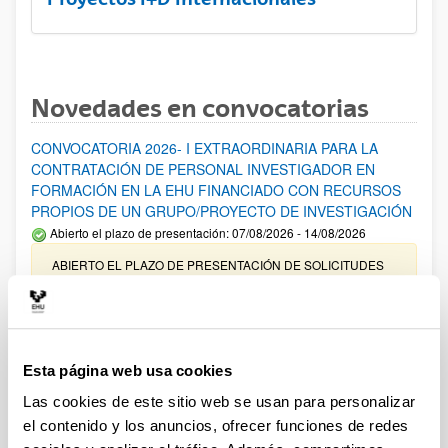
Novedades en convocatorias
CONVOCATORIA 2026- I EXTRAORDINARIA PARA LA
CONTRATACIÓN DE PERSONAL INVESTIGADOR EN
FORMACIÓN EN LA EHU FINANCIADO CON RECURSOS
PROPIOS DE UN GRUPO/PROYECTO DE INVESTIGACIÓN
Abierto el plazo de presentación: 07/08/2026 - 14/08/2026
ABIERTO EL PLAZO DE PRESENTACIÓN DE SOLICITUDES
HASTA EL 14/08/2026
Ayudas para financiación de la adquisición y renovación de
infraestructura científica y fondos bibliográficos en la
UPV/EHU 2026
Esta página web usa cookies
Trámite abierto
Las cookies de este sitio web se usan para personalizar
25/03/2026: Corrección de errores del listado provisional de
el contenido y los anuncios, ofrecer funciones de redes
solicitudes admitidas y excluidas. 23/03/2026: Relación