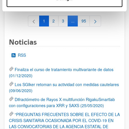
al 30/07/2026 (ambos incluídos)
1
2
3
...
95
Página
Página
Página
Páginas intermedias Use TAB 
Página
Noticias
RSS
Finaliza el curso de tratamiento multivariante de datos
(01/12/2020)
Los SGIker retoman su actividad con medidas cautelares
(09/06/2020)
Difractómetro de Rayos X multifunción RigakuSmartlab
con configuraciones para XRR y SAXS (25/05/2020)
“PREGUNTAS FRECUENTES SOBRE EL EFECTO DE LA
CRISIS SANITARIA OCASIONADA POR EL COVID-19 EN
LAS CONVOCATORIAS DE LA AGENCIA ESTATAL DE