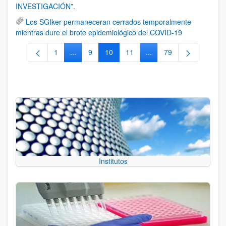
INVESTIGACIÓN”.
Los SGIker permaneceran cerrados temporalmente
mientras dure el brote epidemiológico del COVID-19
1
...
9
10
11
...
79
Página
Páginas intermedias Use TAB para desplazarse
Página
Página
Página
Páginas intermedias Us
Página
Institutos