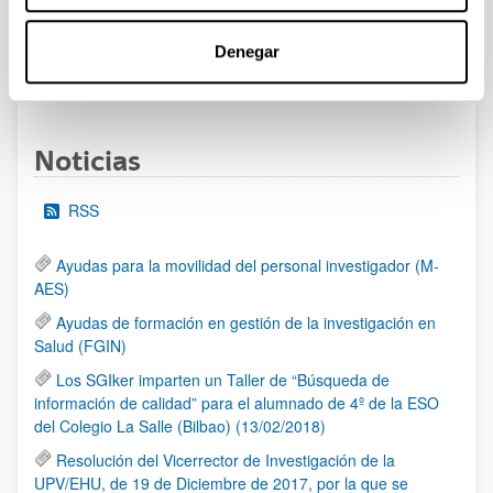
al 30/07/2026 (ambos incluídos)
Denegar
1
2
3
...
95
Página
Página
Página
Páginas intermedias Use TAB 
Página
Noticias
RSS
Ayudas para la movilidad del personal investigador (M-
AES)
Ayudas de formación en gestión de la investigación en
Salud (FGIN)
Los SGIker imparten un Taller de “Búsqueda de
información de calidad” para el alumnado de 4º de la ESO
del Colegio La Salle (Bilbao) (13/02/2018)
Resolución del Vicerrector de Investigación de la
UPV/EHU, de 19 de Diciembre de 2017, por la que se