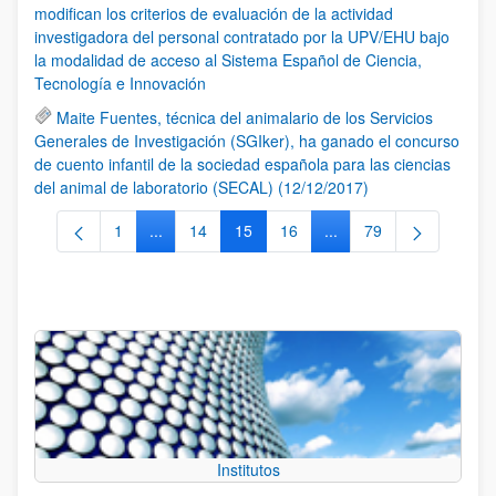
modifican los criterios de evaluación de la actividad
investigadora del personal contratado por la UPV/EHU bajo
la modalidad de acceso al Sistema Español de Ciencia,
Tecnología e Innovación
Maite Fuentes, técnica del animalario de los Servicios
Generales de Investigación (SGIker), ha ganado el concurso
de cuento infantil de la sociedad española para las ciencias
del animal de laboratorio (SECAL) (12/12/2017)
1
...
14
15
16
...
79
Página
Páginas intermedias Use TAB para desplazarse.
Página
Página
Página
Páginas intermedias Us
Página
Institutos