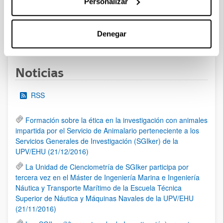
Personalizar
al 30/07/2026 (ambos incluídos)
Denegar
1
2
3
...
95
Página
Página
Página
Páginas intermedias Use TAB 
Página
Noticias
RSS
Formación sobre la ética en la investigación con animales
impartida por el Servicio de Animalario perteneciente a los
Servicios Generales de Investigación (SGIker) de la
UPV/EHU (21/12/2016)
La Unidad de Cienciometría de SGIker participa por
tercera vez en el Máster de Ingeniería Marina e Ingeniería
Náutica y Transporte Marítimo de la Escuela Técnica
Superior de Náutica y Máquinas Navales de la UPV/EHU
(21/11/2016)