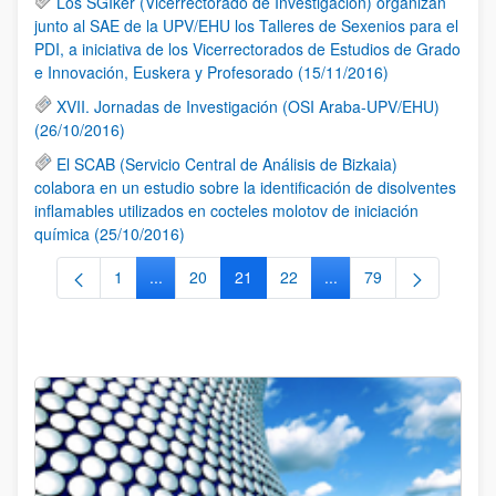
Los SGIker (Vicerrectorado de Investigación) organizan
junto al SAE de la UPV/EHU los Talleres de Sexenios para el
PDI, a iniciativa de los Vicerrectorados de Estudios de Grado
e Innovación, Euskera y Profesorado (15/11/2016)
XVII. Jornadas de Investigación (OSI Araba-UPV/EHU)
(26/10/2016)
El SCAB (Servicio Central de Análisis de Bizkaia)
colabora en un estudio sobre la identificación de disolventes
inflamables utilizados en cocteles molotov de iniciación
química (25/10/2016)
1
...
20
21
22
...
79
Página
Páginas intermedias Use TAB para desplazarse.
Página
Página
Página
Páginas intermedias Us
Página