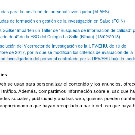
udas para la movilidad del personal investigador (M-AES)
udas de formación en gestión de la investigación en Salud (FGIN)
s SGIker imparten un Taller de “Búsqueda de información de calidad” p
ado de 4º de la ESO del Colegio La Salle (Bilbao) (13/02/2018)
solución del Vicerrector de Investigación de la UPV/EHU, de 19 de
bre de 2017, por la que se modifican los criterios de evaluación de la
idad investigadora del personal contratado por la UPV/EHU bajo la mod
ceso al Sistema Español de Ciencia, Tecnología e Innovación
ite Fuentes, técnica del animalario de los Servicios Generales de
ies
tigación (SGIker), ha ganado el concurso de cuento infantil de la socie
web se usan para personalizar el contenido y los anuncios, ofrec
ola para las ciencias del animal de laboratorio (SECAL) (12/12/2017)
el tráfico. Además, compartimos información sobre el uso que ha
1
...
14
15
16
...
79
edes sociales, publicidad y análisis web, quienes pueden combin
Página
Páginas intermedias Use TAB para desplazarse.
Página
Página
Página
Páginas intermedias Us
Página
proporcionado o que hayan recopilado a partir del uso que haya
pa
Ayuda