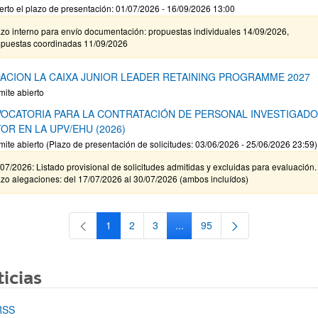
erto el plazo de presentación: 01/07/2026 - 16/09/2026 13:00
zo interno para envío documentación: propuestas individuales 14/09/2026,
opuestas coordinadas 11/09/2026
ACION LA CAIXA JUNIOR LEADER RETAINING PROGRAMME 2027
mite abierto
OCATORIA PARA LA CONTRATACIÓN DE PERSONAL INVESTIGAD
OR EN LA UPV/EHU (2026)
mite abierto (Plazo de presentación de solicitudes: 03/06/2026 - 25/06/2026 23:59)
07/2026: Listado provisional de solicitudes admitidas y excluidas para evaluación.
zo alegaciones: del 17/07/2026 al 30/07/2026 (ambos incluídos)
1
2
3
...
95
Página
Página
Página
Páginas intermedias Use TAB 
Página
icias
RSS