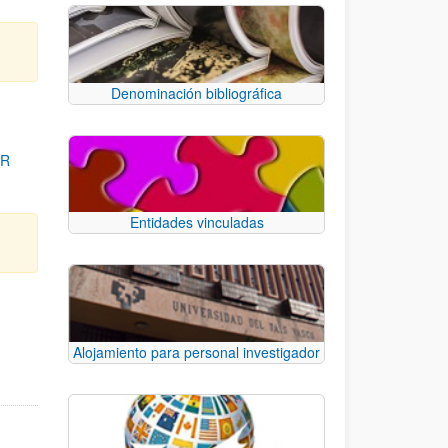
Denominación bibliográfica
OR
Entidades vinculadas
para desplazarse.
Alojamiento para personal investigador