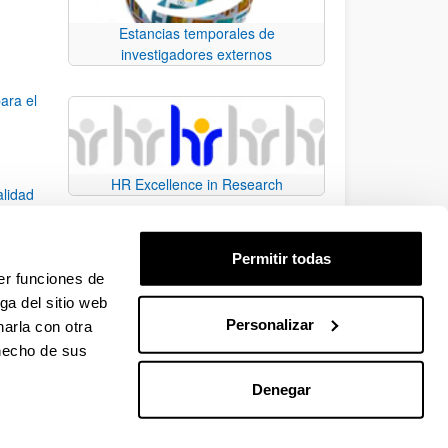
Estancias temporales de
investigadores externos
ara el
HR Excellence in Research
alidad
Permitir todas
dad
er funciones de
ga del sitio web
Personalizar
arla con otra
e TAB para desplazarse.
 hecho de sus
Denegar
EHU