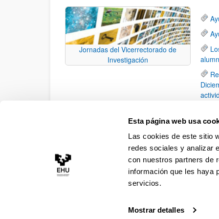
Ay
Ay
Lo
Jornadas del Vicerrectorado de
alumn
Investigación
Re
Diciem
activ
de ac
Ma
Esta página web usa cook
Inves
Las cookies de este sitio 
españ
redes sociales y analizar 
con nuestros partners de r
información que les haya 
servicios.
Mostrar detalles
Accesibilidad
Información legal
Contacto
Ma