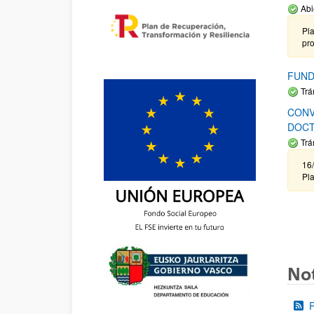
Abi
Pla
pr
FUND
Trá
CONV
DOCT
Trá
16/
Pla
Not