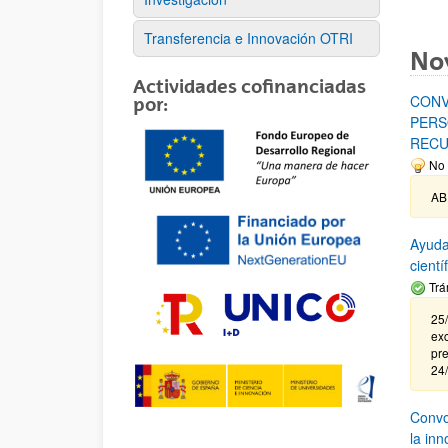
Transferencia e Innovación OTRI
No
Actividades cofinanciadas
CONV
por:
PERS
RECU
No 
AB
Ayuda
cient
Trá
25/
exc
pre
24
Convoc
la in