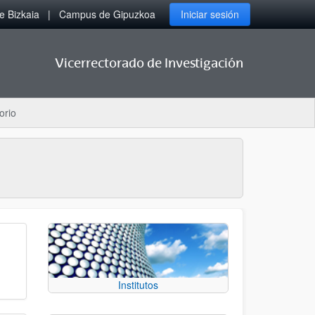
 Bizkaia
Campus de Gipuzkoa
Iniciar sesión
Vicerrectorado de Investigación
orio
Institutos