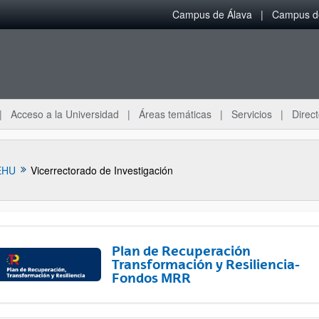
Campus de Álava
Campus de
Acceso a la Universidad
Áreas temáticas
Servicios
Direct
EHU
Vicerrectorado de Investigación
Plan de Recuperación
Transformación y Resiliencia-
Fondos MRR
ar subpáginas