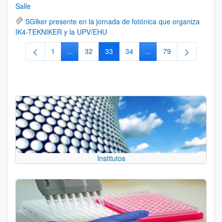
Salle
SGIker presente en la jornada de fotónica que organiza
IK4-TEKNIKER y la UPV/EHU
1
...
32
33
34
...
79
Página
Páginas intermedias Use TAB para desplazarse.
Página
Página
Página
Páginas intermedias Us
Página
Institutos