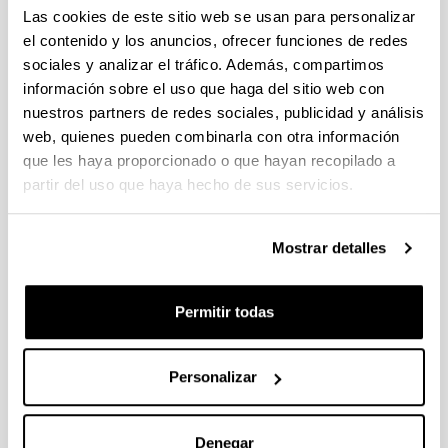
individuales 14/09/2026, propuestas coordinadas 11/09/2026
Las cookies de este sitio web se usan para personalizar
el contenido y los anuncios, ofrecer funciones de redes
FUNDACION LA CAIXA JUNIOR LEADER RETAINING
sociales y analizar el tráfico. Además, compartimos
PROGRAMME 2027
información sobre el uso que haga del sitio web con
Trámite abierto
nuestros partners de redes sociales, publicidad y análisis
CONVOCATORIA PARA LA CONTRATACIÓN DE
web, quienes pueden combinarla con otra información
PERSONAL INVESTIGADOR DOCTOR EN LA UPV/EHU
que les haya proporcionado o que hayan recopilado a
(2026)
partir del uso que haya hecho de sus servicios.
Trámite abierto (Plazo de presentación de solicitudes: 03/06/2026 -
25/06/2026 23:59)
16/07/2026: Listado provisional de solicitudes admitidas y
Mostrar detalles
excluidas para evaluación. Plazo alegaciones: del 17/07/2026
al 30/07/2026 (ambos incluídos)
Permitir todas
CONVOCATORIA 2026-I PARA LA CONTRATACIÓN DE
PERSONAL INVESTIGADOR EN FORMACIÓN EN LA EHU
FINANCIADO CON RECURSOS PROPIOS DE UN
Personalizar
GRUPO/PROYECTO DE INVESTIGACIÓN
09/07/2026: Fase 2. Resolución Definitiva de concedidos y
denegados
Denegar