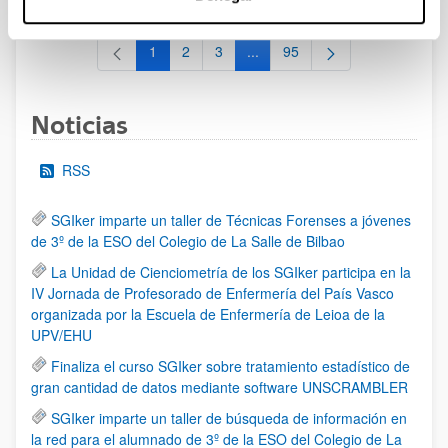
1
2
3
...
95
Página
Página
Página
Páginas intermedias Use TAB 
Página
Noticias
RSS
SGIker imparte un taller de Técnicas Forenses a jóvenes
de 3º de la ESO del Colegio de La Salle de Bilbao
La Unidad de Cienciometría de los SGIker participa en la
IV Jornada de Profesorado de Enfermería del País Vasco
organizada por la Escuela de Enfermería de Leioa de la
UPV/EHU
Finaliza el curso SGIker sobre tratamiento estadístico de
gran cantidad de datos mediante software UNSCRAMBLER
SGIker imparte un taller de búsqueda de información en
la red para el alumnado de 3º de la ESO del Colegio de La