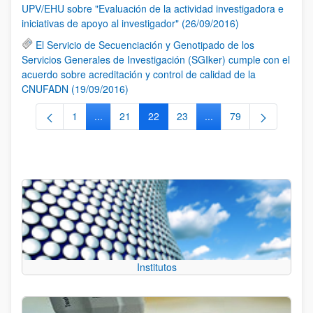
UPV/EHU sobre "Evaluación de la actividad investigadora e
iniciativas de apoyo al investigador" (26/09/2016)
El Servicio de Secuenciación y Genotipado de los
Servicios Generales de Investigación (SGIker) cumple con el
acuerdo sobre acreditación y control de calidad de la
CNUFADN (19/09/2016)
1
...
21
22
23
...
79
Página
Páginas intermedias Use TAB para desplazarse.
Página
Página
Página
Páginas intermedias Us
Página
Institutos