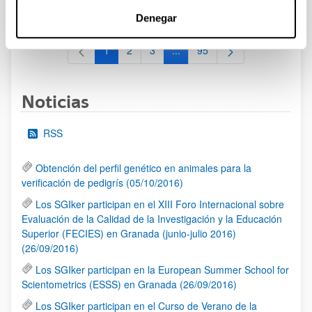
al 30/07/2026 (ambos incluídos)
Denegar
1
2
3
...
95
Página
Página
Página
Páginas intermedias Use TAB 
Página
Noticias
RSS
Obtención del perfil genético en animales para la
verificación de pedigrís (05/10/2016)
Los SGIker participan en el XIII Foro Internacional sobre
Evaluación de la Calidad de la Investigación y la Educación
Superior (FECIES) en Granada (junio-julio 2016)
(26/09/2016)
Los SGIker participan en la European Summer School for
Scientometrics (ESSS) en Granada (26/09/2016)
Los SGIker participan en el Curso de Verano de la