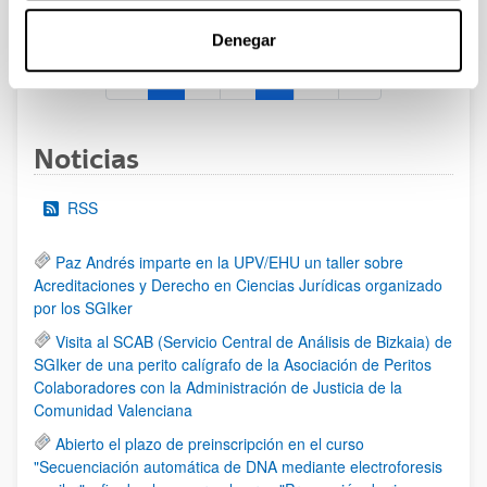
al 30/07/2026 (ambos incluídos)
Denegar
1
2
3
...
95
Página
Página
Página
Páginas intermedias Use TAB 
Página
Noticias
RSS
Paz Andrés imparte en la UPV/EHU un taller sobre
Acreditaciones y Derecho en Ciencias Jurídicas organizado
por los SGIker
Visita al SCAB (Servicio Central de Análisis de Bizkaia) de
SGIker de una perito calígrafo de la Asociación de Peritos
Colaboradores con la Administración de Justicia de la
Comunidad Valenciana
Abierto el plazo de preinscripción en el curso
"Secuenciación automática de DNA mediante electroforesis