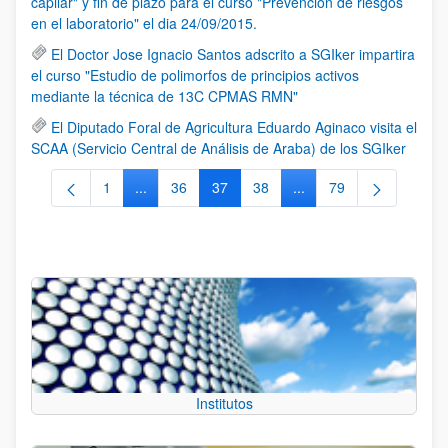
capilar" y fin de plazo para el curso "Prevención de riesgos
en el laboratorio" el dia 24/09/2015.
El Doctor Jose Ignacio Santos adscrito a SGIker impartira
el curso "Estudio de polimorfos de principios activos
mediante la técnica de 13C CPMAS RMN"
El Diputado Foral de Agricultura Eduardo Aginaco visita el
SCAA (Servicio Central de Análisis de Araba) de los SGIker
1
...
36
37
38
...
79
Página
Páginas intermedias Use TAB para desplazarse.
Página
Página
Página
Páginas intermedias Us
Página
Institutos