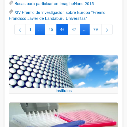
Becas para participar en ImagineNano 2015
XIV Premio de investigación sobre Europa "Premio
Francisco Javier de Landaburu Universitas"
1
...
45
46
47
...
79
Página
Páginas intermedias Use TAB para desplazarse.
Página
Página
Página
Páginas intermedias Us
Página
Institutos