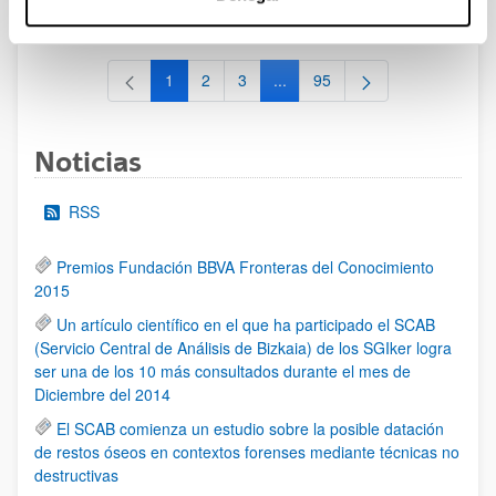
al 30/07/2026 (ambos incluídos)
1
2
3
...
95
Página
Página
Página
Páginas intermedias Use TAB 
Página
Noticias
RSS
Premios Fundación BBVA Fronteras del Conocimiento
2015
Un artículo científico en el que ha participado el SCAB
(Servicio Central de Análisis de Bizkaia) de los SGIker logra
ser una de los 10 más consultados durante el mes de
Diciembre del 2014
El SCAB comienza un estudio sobre la posible datación
de restos óseos en contextos forenses mediante técnicas no
destructivas