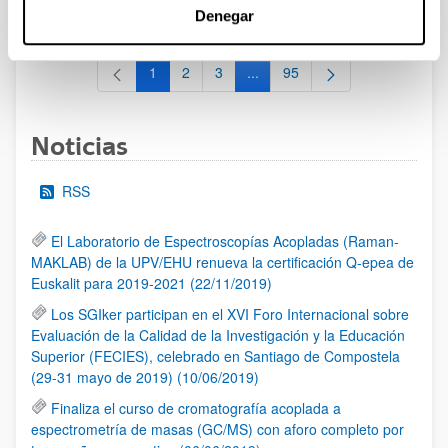
al 30/07/2026 (ambos incluídos)
Denegar
1
2
3
...
95
Página
Página
Página
Páginas intermedias Use TAB 
Página
Noticias
RSS
El Laboratorio de Espectroscopías Acopladas (Raman-
MAKLAB) de la UPV/EHU renueva la certificación Q-epea de
Euskalit para 2019-2021 (22/11/2019)
Los SGIker participan en el XVI Foro Internacional sobre
Evaluación de la Calidad de la Investigación y la Educación
Superior (FECIES), celebrado en Santiago de Compostela
(29-31 mayo de 2019) (10/06/2019)
Finaliza el curso de cromatografía acoplada a
espectrometría de masas (GC/MS) con aforo completo por