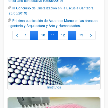
tercer año consecutivo (06/06/2019)
III Concurso de Cristalización en la Escuela Cántabra
(23/05/2019)
Próxima publicación de Acuerdos Marco en las áreas de
Ingeniería y Arquitectura y Arte y Humanidades.
1
...
10
11
12
...
79
Página
Páginas intermedias Use TAB para desplazarse.
Página
Página
Página
Páginas intermedias Us
Página
Institutos