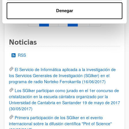
al 30/07/2026 (ambos incluídos)
Denegar
1
2
3
...
95
Página
Página
Página
Páginas intermedias Use TAB 
Página
Noticias
RSS
El Servicio de Informática aplicada a la investigación de
los Servicios Generales de Investigación (SGIker) en el
programa de radio Norteko Ferrokarrila (16/06/2017)
Los SGIker participan como jurado en el 1er concurso de
cristalización en la escuela cántabra organizado por la
Universidad de Cantabria en Santander 19 de mayo de 2017
(30/05/2017)
Primera participación de los SGIker en el evento
internacional sobre la difusión científica "Pint of Science"