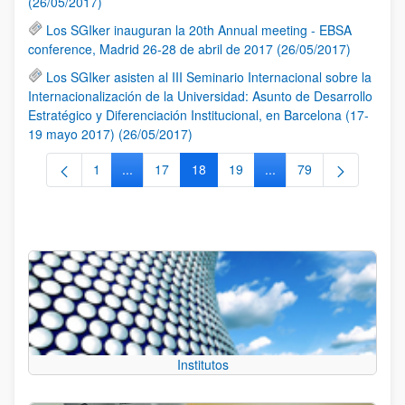
(26/05/2017)
Los SGIker inauguran la 20th Annual meeting - EBSA
conference, Madrid 26-28 de abril de 2017 (26/05/2017)
Los SGIker asisten al III Seminario Internacional sobre la
Internacionalización de la Universidad: Asunto de Desarrollo
Estratégico y Diferenciación Institucional, en Barcelona (17-
19 mayo 2017) (26/05/2017)
1
...
17
18
19
...
79
Página
Páginas intermedias Use TAB para desplazarse.
Página
Página
Página
Páginas intermedias Us
Página
Institutos