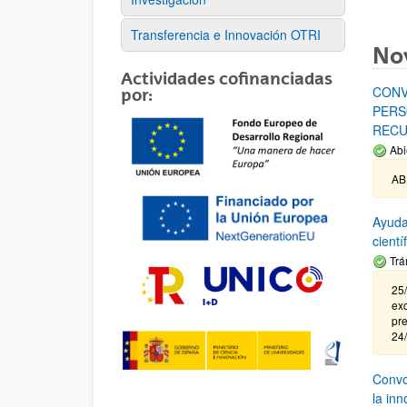
Transferencia e Innovación OTRI
No
Actividades cofinanciadas
CONV
por:
PERS
RECU
Abi
AB
Ayuda
cient
Trá
25/
exc
pre
24
Convoc
la in