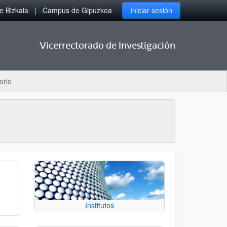
 Bizkaia
Campus de Gipuzkoa
Iniciar sesión
Vicerrectorado de Investigación
orio
Institutos