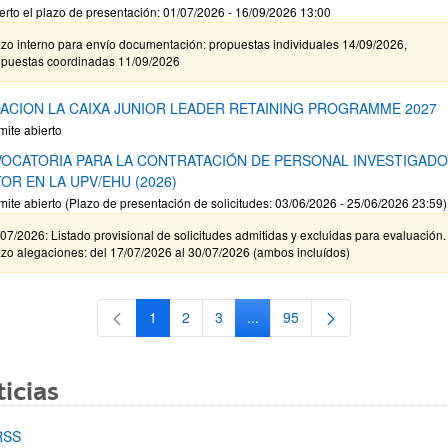
erto el plazo de presentación: 01/07/2026 - 16/09/2026 13:00
zo interno para envío documentación: propuestas individuales 14/09/2026,
opuestas coordinadas 11/09/2026
ACION LA CAIXA JUNIOR LEADER RETAINING PROGRAMME 2027
mite abierto
OCATORIA PARA LA CONTRATACIÓN DE PERSONAL INVESTIGAD
OR EN LA UPV/EHU (2026)
mite abierto (Plazo de presentación de solicitudes: 03/06/2026 - 25/06/2026 23:59)
07/2026: Listado provisional de solicitudes admitidas y excluidas para evaluación.
zo alegaciones: del 17/07/2026 al 30/07/2026 (ambos incluídos)
1
2
3
...
95
Página
Página
Página
Páginas intermedias Use TAB 
Página
icias
RSS