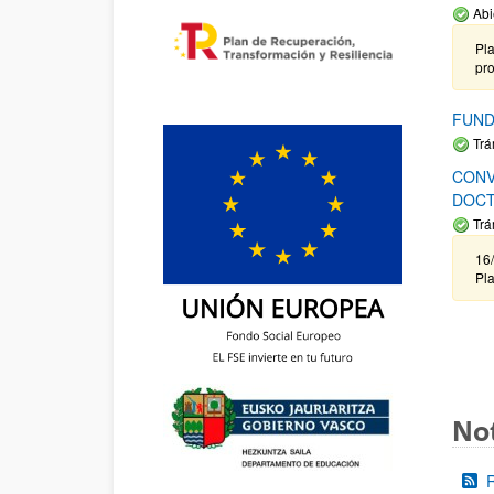
Abi
Pla
pr
FUND
Trá
CONV
DOCT
Trá
16/
Pla
Not