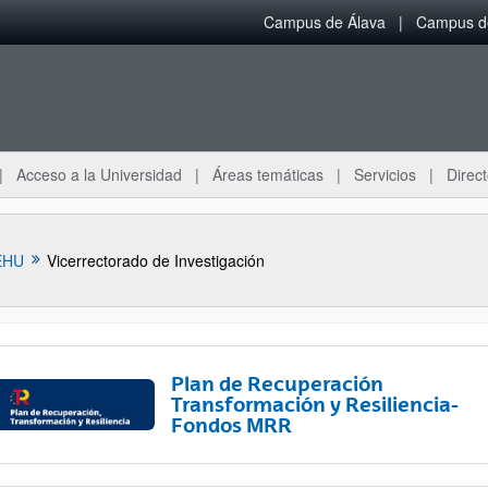
Campus de Álava
Campus de
Acceso a la Universidad
Áreas temáticas
Servicios
Direct
EHU
Vicerrectorado de Investigación
Plan de Recuperación
Transformación y Resiliencia-
Fondos MRR
ar subpáginas