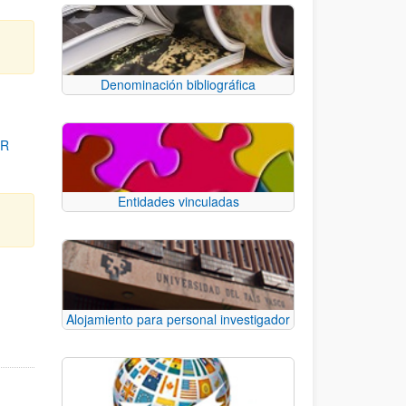
Denominación bibliográfica
OR
Entidades vinculadas
para desplazarse.
Alojamiento para personal investigador