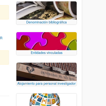
Denominación bibliográfica
OR
Entidades vinculadas
para desplazarse.
Alojamiento para personal investigador