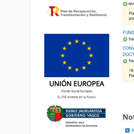
Abi
Pla
pr
FUND
Trá
CONV
DOCT
Trá
16/
Pla
Not