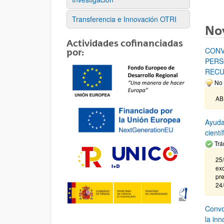
Transferencia e Innovación OTRI
No
Actividades cofinanciadas
CONV
por:
PERS
RECU
No 
AB
Ayuda
cient
Trá
25/
exc
pre
24
Convoc
la in