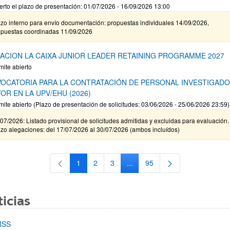
erto el plazo de presentación: 01/07/2026 - 16/09/2026 13:00
zo interno para envío documentación: propuestas individuales 14/09/2026,
opuestas coordinadas 11/09/2026
ACION LA CAIXA JUNIOR LEADER RETAINING PROGRAMME 2027
mite abierto
OCATORIA PARA LA CONTRATACIÓN DE PERSONAL INVESTIGAD
OR EN LA UPV/EHU (2026)
mite abierto (Plazo de presentación de solicitudes: 03/06/2026 - 25/06/2026 23:59)
07/2026: Listado provisional de solicitudes admitidas y excluidas para evaluación.
zo alegaciones: del 17/07/2026 al 30/07/2026 (ambos incluídos)
1
2
3
...
95
Página
Página
Página
Páginas intermedias Use TAB 
Página
icias
RSS