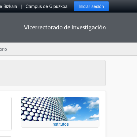
 Bizkaia
Campus de Gipuzkoa
Iniciar sesión
Vicerrectorado de Investigación
orio
Institutos