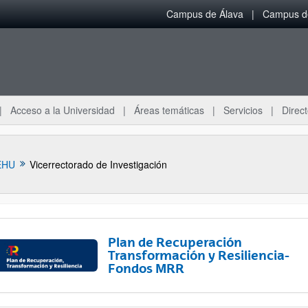
Campus de Álava
Campus de
Acceso a la Universidad
Áreas temáticas
Servicios
Direct
EHU
Vicerrectorado de Investigación
Plan de Recuperación
Transformación y Resiliencia-
Fondos MRR
ar subpáginas