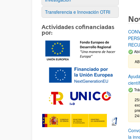
Transferencia e Innovación OTRI
No
Actividades cofinanciadas
CONV
por:
PERS
RECU
Abi
AB
Ayuda
cient
Trá
25/
exc
pre
24
Convoc
la in