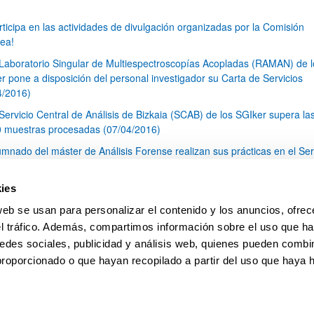
rticipa en las actividades de divulgación organizadas por la Comisión
ea!
 Laboratorio Singular de Multiespectroscopías Acopladas (RAMAN) de l
r pone a disposición del personal investigador su Carta de Servicios
4/2016)
 Servicio Central de Análisis de Bizkaia (SCAB) de los SGIker supera la
 muestras procesadas (07/04/2016)
umnado del máster de Análisis Forense realizan sus prácticas en el Ser
al de Análisis de Bizkaia (SCAB) de los SGIker (22/03/2016)
blic Consultation (desde 04.03.2016 a 31.05.2016) on the development
ies
nergy Union Integrated Research, Innovation and Competitiveness Stra
web se usan para personalizar el contenido y los anuncios, ofrec
ICS)
el tráfico. Además, compartimos información sobre el uso que ha
1
...
27
28
29
...
79
edes sociales, publicidad y análisis web, quienes pueden combin
Página
Páginas intermedias Use TAB para desplazarse.
Página
Página
Página
Páginas intermedias Us
Página
proporcionado o que hayan recopilado a partir del uso que haya