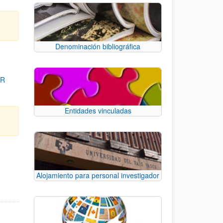
Denominación bibliográfica
OR
Entidades vinculadas
para desplazarse.
Alojamiento para personal investigador