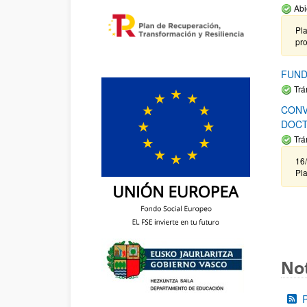
Abi
Pla
pr
FUND
Trá
CONV
DOCT
Trá
16/
Pla
Not