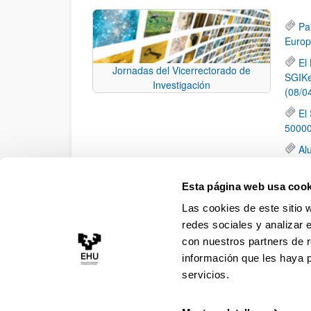
Pa
Europ
El
Jornadas del Vicerrectorado de
SGIKe
Investigación
(08/0
El
50000
Al
Centr
Pu
Esta página web usa cook
the E
Las cookies de este sitio 
(EUR
redes sociales y analizar 
con nuestros partners de r
información que les haya 
servicios.