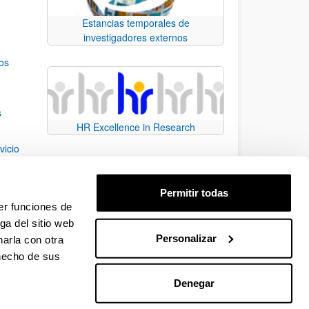
Estancias temporales de
investigadores externos
os
s
HR Excellence in Research
vicio
 of
Permitir todas
tegy
er funciones de
ga del sitio web
Personalizar
arla con otra
e TAB para desplazarse.
 hecho de sus
Denegar