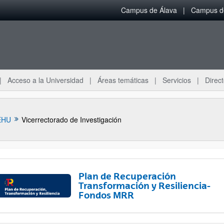
Campus de Álava
Campus de
Acceso a la Universidad
Áreas temáticas
Servicios
Direct
EHU
Vicerrectorado de Investigación
Plan de Recuperación
Transformación y Resiliencia-
Fondos MRR
ar subpáginas