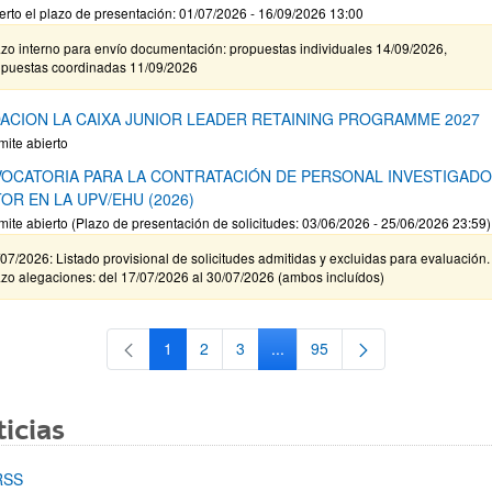
erto el plazo de presentación: 01/07/2026 - 16/09/2026 13:00
zo interno para envío documentación: propuestas individuales 14/09/2026,
opuestas coordinadas 11/09/2026
ACION LA CAIXA JUNIOR LEADER RETAINING PROGRAMME 2027
mite abierto
OCATORIA PARA LA CONTRATACIÓN DE PERSONAL INVESTIGAD
OR EN LA UPV/EHU (2026)
mite abierto (Plazo de presentación de solicitudes: 03/06/2026 - 25/06/2026 23:59)
07/2026: Listado provisional de solicitudes admitidas y excluidas para evaluación.
zo alegaciones: del 17/07/2026 al 30/07/2026 (ambos incluídos)
1
2
3
...
95
Página
Página
Página
Páginas intermedias Use TAB 
Página
icias
RSS