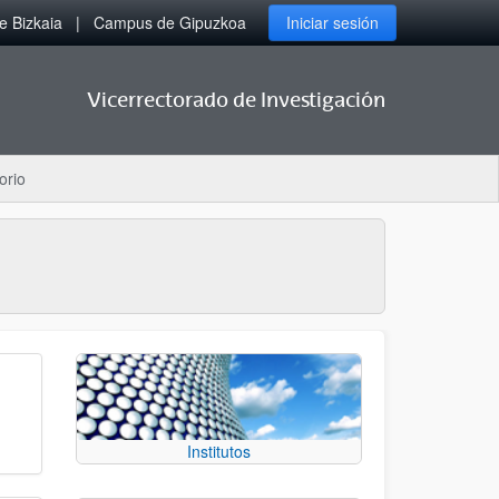
 Bizkaia
Campus de Gipuzkoa
Iniciar sesión
Vicerrectorado de Investigación
orio
Institutos