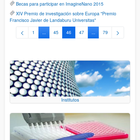
Becas para participar en ImagineNano 2015
XIV Premio de investigación sobre Europa "Premio
Francisco Javier de Landaburu Universitas"
1
...
45
46
47
...
79
Página
Páginas intermedias Use TAB para desplazarse.
Página
Página
Página
Páginas intermedias Us
Página
Institutos