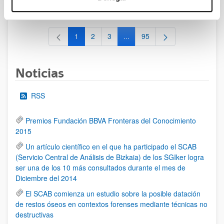
al 30/07/2026 (ambos incluídos)
1
2
3
...
95
Página
Página
Página
Páginas intermedias Use TAB 
Página
Noticias
RSS
Premios Fundación BBVA Fronteras del Conocimiento
2015
Un artículo científico en el que ha participado el SCAB
(Servicio Central de Análisis de Bizkaia) de los SGIker logra
ser una de los 10 más consultados durante el mes de
Diciembre del 2014
El SCAB comienza un estudio sobre la posible datación
de restos óseos en contextos forenses mediante técnicas no
destructivas