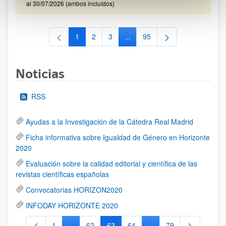
al 30/07/2026 (ambos incluídos)
1
2
3
...
95
Página
Página
Página
Páginas intermedias Use TAB 
Página
Noticias
RSS
Ayudas a la Investigación de la Cátedra Real Madrid
Ficha informativa sobre Igualdad de Género en Horizonte
2020
Evaluación sobre la calidad editorial y científica de las
revistas científicas españolas
Convocatorias HORIZON2020
INFODAY HORIZONTE 2020
1
...
62
63
64
...
79