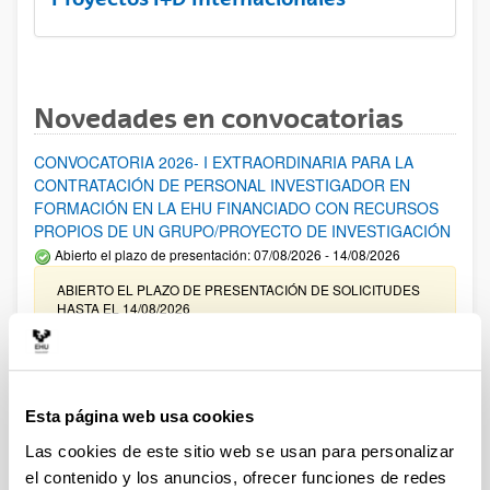
Novedades en convocatorias
CONVOCATORIA 2026- I EXTRAORDINARIA PARA LA
CONTRATACIÓN DE PERSONAL INVESTIGADOR EN
FORMACIÓN EN LA EHU FINANCIADO CON RECURSOS
PROPIOS DE UN GRUPO/PROYECTO DE INVESTIGACIÓN
Abierto el plazo de presentación: 07/08/2026 - 14/08/2026
ABIERTO EL PLAZO DE PRESENTACIÓN DE SOLICITUDES
HASTA EL 14/08/2026
Ayudas para financiación de la adquisición y renovación de
infraestructura científica y fondos bibliográficos en la
UPV/EHU 2026
Esta página web usa cookies
Trámite abierto
Las cookies de este sitio web se usan para personalizar
25/03/2026: Corrección de errores del listado provisional de
el contenido y los anuncios, ofrecer funciones de redes
solicitudes admitidas y excluidas. 23/03/2026: Relación