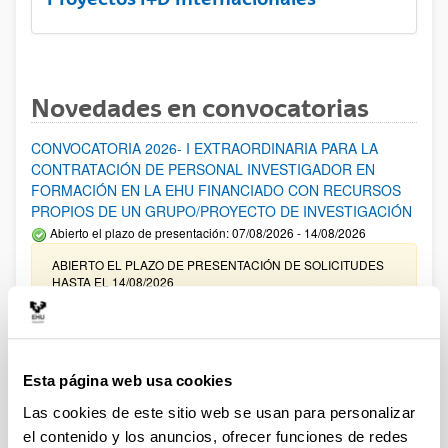
Novedades en convocatorias
CONVOCATORIA 2026- I EXTRAORDINARIA PARA LA
CONTRATACIÓN DE PERSONAL INVESTIGADOR EN
FORMACIÓN EN LA EHU FINANCIADO CON RECURSOS
PROPIOS DE UN GRUPO/PROYECTO DE INVESTIGACIÓN
Abierto el plazo de presentación: 07/08/2026 - 14/08/2026
ABIERTO EL PLAZO DE PRESENTACIÓN DE SOLICITUDES
HASTA EL 14/08/2026
Ayudas para financiación de la adquisición y renovación de
infraestructura científica y fondos bibliográficos en la
UPV/EHU 2026
Esta página web usa cookies
Trámite abierto
Las cookies de este sitio web se usan para personalizar
25/03/2026: Corrección de errores del listado provisional de
el contenido y los anuncios, ofrecer funciones de redes
solicitudes admitidas y excluidas. 23/03/2026: Relación