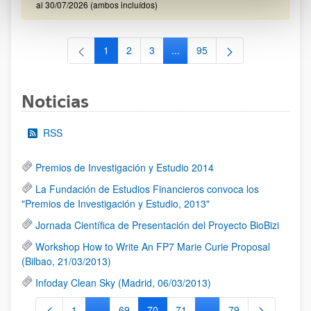
al 30/07/2026 (ambos incluídos)
1
2
3
...
95
Página
Página
Página
Páginas intermedias Use TAB 
Página
Noticias
RSS
Premios de Investigación y Estudio 2014
La Fundación de Estudios Financieros convoca los
"Premios de Investigación y Estudio, 2013"
Jornada Científica de Presentación del Proyecto BioBizi
Workshop How to Write An FP7 Marie Curie Proposal
(Bilbao, 21/03/2013)
Infoday Clean Sky (Madrid, 06/03/2013)
1
...
69
70
71
...
79