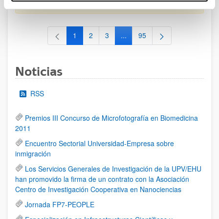
al 30/07/2026 (ambos incluídos)
1
2
3
...
95
Página
Página
Página
Páginas intermedias Use TAB 
Página
Noticias
RSS
Premios III Concurso de Microfotografía en Biomedicina
2011
Encuentro Sectorial Universidad-Empresa sobre
inmigración
Los Servicios Generales de Investigación de la UPV/EHU
han promovido la firma de un contrato con la Asociación
Centro de Investigación Cooperativa en Nanociencias
Jornada FP7-PEOPLE