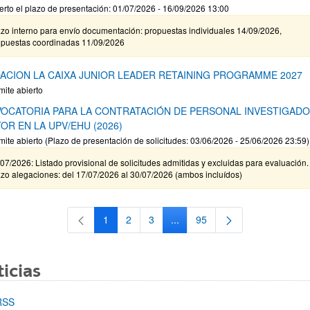
erto el plazo de presentación: 01/07/2026 - 16/09/2026 13:00
zo interno para envío documentación: propuestas individuales 14/09/2026,
opuestas coordinadas 11/09/2026
ACION LA CAIXA JUNIOR LEADER RETAINING PROGRAMME 2027
mite abierto
OCATORIA PARA LA CONTRATACIÓN DE PERSONAL INVESTIGAD
OR EN LA UPV/EHU (2026)
mite abierto (Plazo de presentación de solicitudes: 03/06/2026 - 25/06/2026 23:59)
07/2026: Listado provisional de solicitudes admitidas y excluidas para evaluación.
zo alegaciones: del 17/07/2026 al 30/07/2026 (ambos incluídos)
1
2
3
...
95
Página
Página
Página
Páginas intermedias Use TAB 
Página
icias
RSS