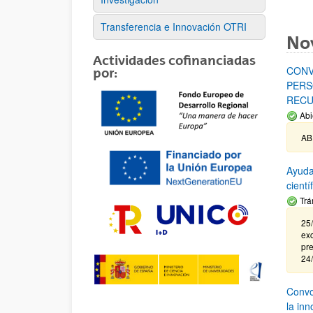
Transferencia e Innovación OTRI
No
Actividades cofinanciadas
CONV
por:
PERS
RECU
Abi
AB
Ayuda
cient
Trá
25/
exc
pre
24
Convoc
la in