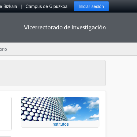
 Bizkaia
Campus de Gipuzkoa
Iniciar sesión
Vicerrectorado de Investigación
orio
Institutos