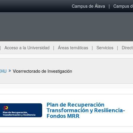
Campus de Álava
Campus de
Acceso a la Universidad
Áreas temáticas
Servicios
Direct
EHU
Vicerrectorado de Investigación
Plan de Recuperación
Transformación y Resiliencia-
Fondos MRR
ar subpáginas