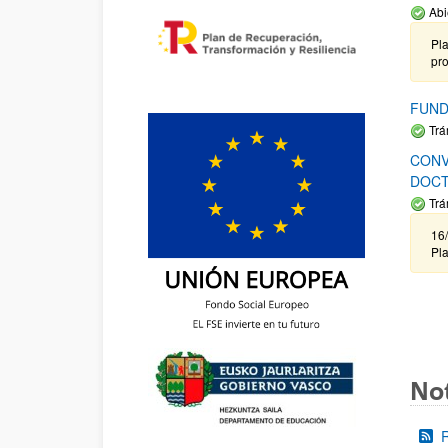
Abi
Pla
pr
FUND
Trá
CONV
DOCT
Trá
16/
Pla
Not