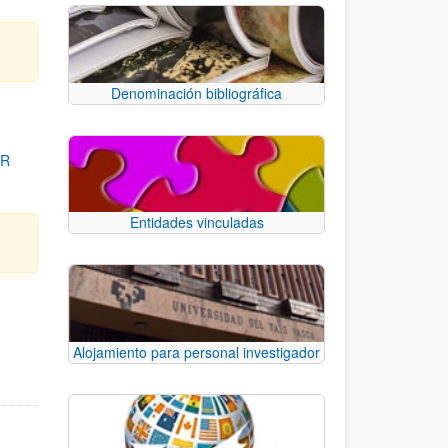
Denominación bibliográfica
OR
Entidades vinculadas
para desplazarse.
Alojamiento para personal investigador