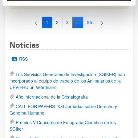
al 30/07/2026 (ambos incluídos)
1
2
3
...
95
Página
Página
Página
Páginas intermedias Use TAB 
Página
Noticias
RSS
Los Servicios Generales de Investigación (SGIKER) han
incorporado al equipo de trabajo de los Animalarios de la
UPV/EHU un Veterinario
Año internacional de la Cristalografía
CALL FOR PAPERS: XXI Jornadas sobre Derecho y
Genoma Humano
Premios V Concurso de Fotografía Científica de los
SGIker