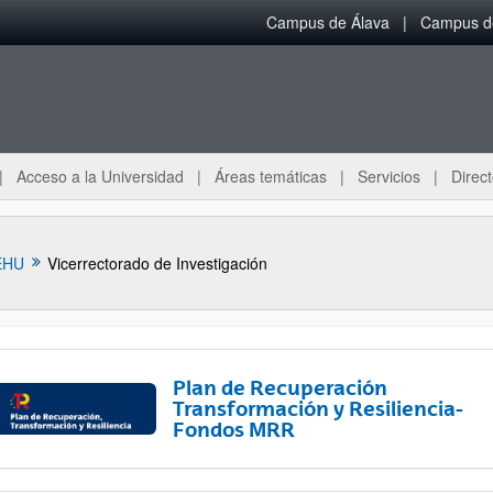
Campus de Álava
Campus de
Acceso a la Universidad
Áreas temáticas
Servicios
Direct
EHU
Vicerrectorado de Investigación
Plan de Recuperación
Transformación y Resiliencia-
Fondos MRR
ar subpáginas