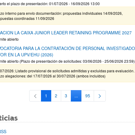
erto el plazo de presentación: 01/07/2026 - 16/09/2026 13:00
zo interno para envío documentación: propuestas individuales 14/09/2026,
opuestas coordinadas 11/09/2026
ACION LA CAIXA JUNIOR LEADER RETAINING PROGRAMME 2027
mite abierto
OCATORIA PARA LA CONTRATACIÓN DE PERSONAL INVESTIGAD
OR EN LA UPV/EHU (2026)
mite abierto (Plazo de presentación de solicitudes: 03/06/2026 - 25/06/2026 23:59)
07/2026: Listado provisional de solicitudes admitidas y excluidas para evaluación.
zo alegaciones: del 17/07/2026 al 30/07/2026 (ambos incluídos)
1
2
3
...
95
Página
Página
Página
Páginas intermedias Use TAB 
Página
icias
RSS