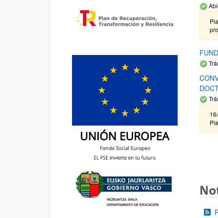
Abi
Pla
pr
FUND
Trá
CONV
DOCT
Trá
16/
Pla
Not