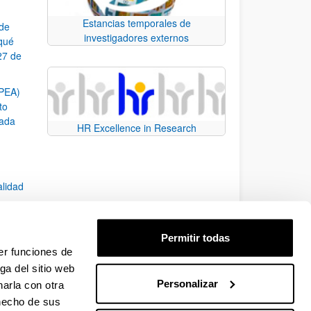
Estancias temporales de
 de
investigadores externos
¿qué
27 de
SPEA)
to
zada
HR Excellence in Research
alidad
Permitir todas
er funciones de
7)
ga del sitio web
Personalizar
arla con otra
e TAB para desplazarse.
 hecho de sus