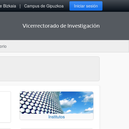
 Bizkaia
Campus de Gipuzkoa
Iniciar sesión
Vicerrectorado de Investigación
orio
Institutos