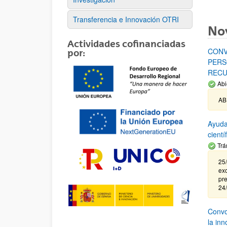
Transferencia e Innovación OTRI
No
Actividades cofinanciadas
CONV
por:
PERS
RECU
Abi
AB
Ayuda
cient
Trá
25/
exc
pre
24
Convoc
la in