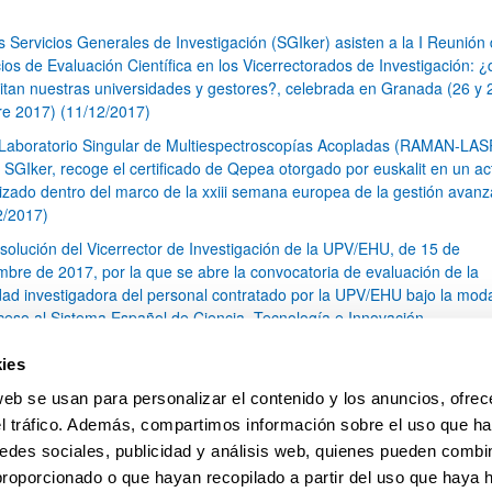
s Servicios Generales de Investigación (SGIker) asisten a la I Reunión
ios de Evaluación Científica en los Vicerrectorados de Investigación: 
itan nuestras universidades y gestores?, celebrada en Granada (26 y 
re 2017) (11/12/2017)
 Laboratorio Singular de Multiespectroscopías Acopladas (RAMAN-LA
s SGIker, recoge el certificado de Qepea otorgado por euskalit en un ac
izado dentro del marco de la xxiii semana europea de la gestión avan
2/2017)
solución del Vicerrector de Investigación de la UPV/EHU, de 15 de
mbre de 2017, por la que se abre la convocatoria de evaluación de la
idad investigadora del personal contratado por la UPV/EHU bajo la mod
ceso al Sistema Español de Ciencia, Tecnología e Innovación.
s SGIker disponen de un nuevo Analizador de Carbono Orgánico Total
ies
en el Servicio Central de Análisis de Bizkaia (19/10/2017)
web se usan para personalizar el contenido y los anuncios, ofrec
I Curso de Resonancia Magnética Nuclear de Estado Solido (11/10/201
el tráfico. Además, compartimos información sobre el uso que ha
1
...
15
16
17
...
79
edes sociales, publicidad y análisis web, quienes pueden combin
Página
Páginas intermedias Use TAB para desplazarse.
Página
Página
Página
Páginas intermedias Us
Página
proporcionado o que hayan recopilado a partir del uso que haya