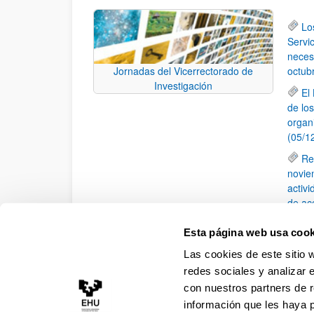
Lo
Servic
neces
octub
Jornadas del Vicerrectorado de
Investigación
El
de lo
organ
(05/1
Re
novie
activ
de ac
Lo
Esta página web usa cook
(TOC) 
Las cookies de este sitio 
II
redes sociales y analizar 
con nuestros partners de r
información que les haya 