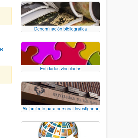
Denominación bibliográfica
OR
Entidades vinculadas
para desplazarse.
Alojamiento para personal investigador