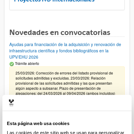
Novedades en convocatorias
Ayudas para financiación de la adquisición y renovación de
infraestructura científica y fondos bibliográficos en la
UPV/EHU 2026
Trámite abierto
25/03/2026: Corrección de errores del listado provisional de
solicitudes admitidas y excluidas. 23/03/2026: Relación
provisional de las solicitudes admitidas y las que presentan
algún aspecto a subsanar. Plazo de presentación de
alegaciones: del 24/03/2026 al 09/04/2026 (ambos incluídos)
Convocatoria de ayudas para el fomento de la cultura
científica, tecnológica y de la innovación (FECYT) 2026
Abierto el plazo de presentación: 01/07/2026 - 16/09/2026 13:00
Esta página web usa cookies
Plazo interno para envío documentación: propuestas
Las cookies de este sitio web se usan para personalizar