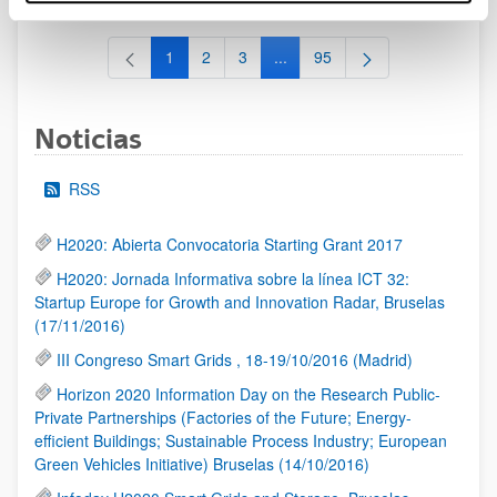
1
2
3
...
95
Página
Página
Página
Páginas intermedias Use TAB 
Página
Noticias
RSS
H2020: Abierta Convocatoria Starting Grant 2017
H2020: Jornada Informativa sobre la línea ICT 32:
Startup Europe for Growth and Innovation Radar, Bruselas
(17/11/2016)
III Congreso Smart Grids , 18-19/10/2016 (Madrid)
Horizon 2020 Information Day on the Research Public-
Private Partnerships (Factories of the Future; Energy-
efficient Buildings; Sustainable Process Industry; European
Green Vehicles Initiative) Bruselas (14/10/2016)