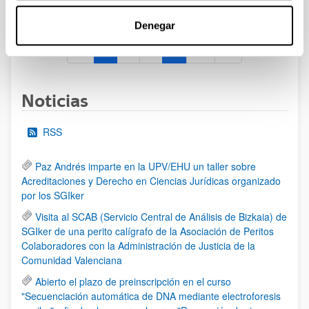
al 30/07/2026 (ambos incluídos)
Denegar
1
2
3
...
95
Página
Página
Página
Páginas intermedias Use TAB 
Página
Noticias
RSS
Paz Andrés imparte en la UPV/EHU un taller sobre
Acreditaciones y Derecho en Ciencias Jurídicas organizado
por los SGIker
Visita al SCAB (Servicio Central de Análisis de Bizkaia) de
SGIker de una perito calígrafo de la Asociación de Peritos
Colaboradores con la Administración de Justicia de la
Comunidad Valenciana
Abierto el plazo de preinscripción en el curso
"Secuenciación automática de DNA mediante electroforesis