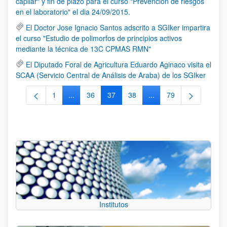
capilar" y fin de plazo para el curso "Prevención de riesgos
en el laboratorio" el dia 24/09/2015.
El Doctor Jose Ignacio Santos adscrito a SGIker impartira
el curso "Estudio de polimorfos de principios activos
mediante la técnica de 13C CPMAS RMN"
El Diputado Foral de Agricultura Eduardo Aginaco visita el
SCAA (Servicio Central de Análisis de Araba) de los SGIker
1
...
36
37
38
...
79
Página
Páginas intermedias Use TAB para desplazarse.
Página
Página
Página
Páginas intermedias Us
Página
Institutos