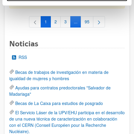
al 30/07/2026 (ambos incluídos)
1
2
3
...
95
Página
Página
Página
Páginas intermedias Use TAB 
Página
Noticias
RSS
Becas de trabajos de investigación en materia de
igualdad de mujeres y hombres
Ayudas para contratos predoctorales "Salvador de
Madariaga"
Becas de La Caixa para estudios de posgrado
El Servicio Láser de la UPV/EHU participa en el desarrollo
de una nueva técnica de caracterización en colaboración
con el CERN (Conseil Européen pour la Recherche
Nucléaire).