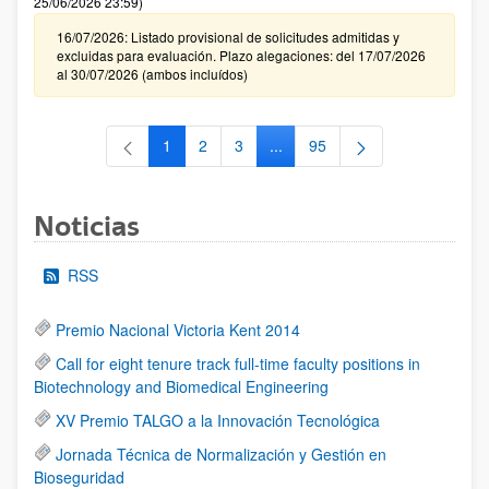
25/06/2026 23:59)
16/07/2026: Listado provisional de solicitudes admitidas y
excluidas para evaluación. Plazo alegaciones: del 17/07/2026
al 30/07/2026 (ambos incluídos)
1
2
3
...
95
Página
Página
Página
Páginas intermedias Use TAB 
Página
Noticias
RSS
Premio Nacional Victoria Kent 2014
Call for eight tenure track full-time faculty positions in
Biotechnology and Biomedical Engineering
XV Premio TALGO a la Innovación Tecnológica
Jornada Técnica de Normalización y Gestión en
Bioseguridad