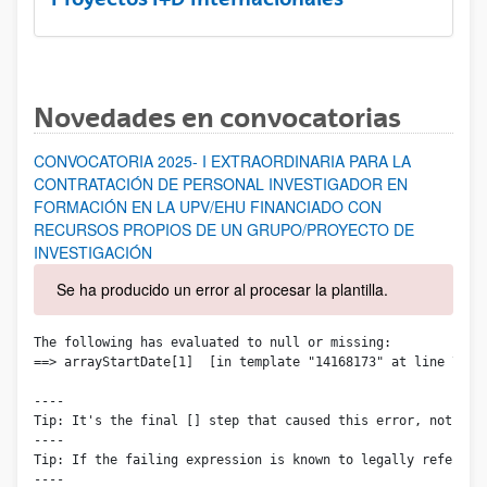
Novedades en convocatorias
CONVOCATORIA 2025- I EXTRAORDINARIA PARA LA
CONTRATACIÓN DE PERSONAL INVESTIGADOR EN
FORMACIÓN EN LA UPV/EHU FINANCIADO CON
RECURSOS PROPIOS DE UN GRUPO/PROYECTO DE
INVESTIGACIÓN
Se ha producido un error al procesar la plantilla.
The following has evaluated to null or missing:

==> arrayStartDate[1]  [in template "14168173" at line 71, c
----

Tip: It's the final [] step that caused this error, not thos
----

Tip: If the failing expression is known to legally refer to
----
