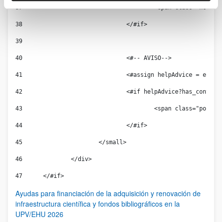
37
					<span class="hel
38
				</#if> 
39
40
				<#-- AVISO--> 
41
				<#assign helpAdvice = ent
42
				<#if helpAdvice?has_content
43
					<span class="por
44
				</#if> 
45
			</small> 
46
		</div> 
47
	</#if> 
Ayudas para financiación de la adquisición y renovación de
infraestructura científica y fondos bibliográficos en la
UPV/EHU 2026