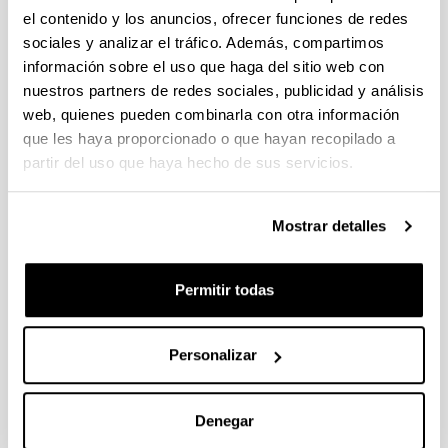
el contenido y los anuncios, ofrecer funciones de redes
24
			<p class="portlet-msg-error">${msg
sociales y analizar el tráfico. Además, compartimos
25
		</#if> 
información sobre el uso que haga del sitio web con
26
	<#else> 
nuestros partners de redes sociales, publicidad y análisis
web, quienes pueden combinarla con otra información
27
		<div> 
que les haya proporcionado o que hayan recopilado a
28
			<#-- Cambio para que el nombre de
partir del uso que haya hecho de sus servicios.
29
			 # y salte error de accesibilidad 
Mostrar detalles
30
			 # El título no se pinta aqui, si
31
			 #	<span class="help-title">
Permitir todas
32
			--> 
33
			<small> 
Personalizar
34
				<#-- ESTADO, SITUACION--> 
35
				<#if helpStateIcon?has_co
Denegar
36
					<img class="help