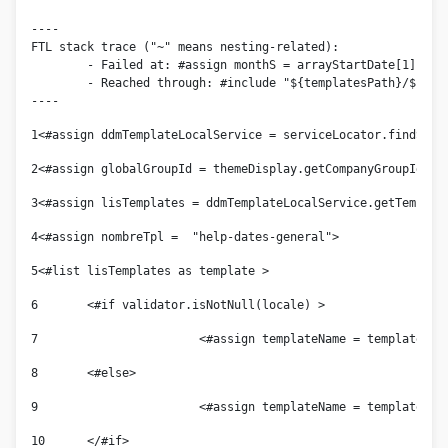
----

FTL stack trace ("~" means nesting-related):

	- Failed at: #assign monthS = arrayStartDate[1]  [in template "14168173" at line 71, column 1]

	- Reached through: #include "${templatesPath}/${template...  [in template "10112#522485#3056089" at line 17, column 1]

----
1
<#assign ddmTemplateLocalService = serviceLocator.findServ
2
<#assign globalGroupId = themeDisplay.getCompanyGroupId() 
3
<#assign lisTemplates = ddmTemplateLocalService.getTemplat
4
<#assign nombreTpl =  "help-dates-general"> 
5
<#list lisTemplates as template > 
6
	<#if validator.isNotNull(locale) > 
7
			<#assign templateName = template.g
8
	<#else> 
9
			<#assign templateName = template.g
10
	</#if> 