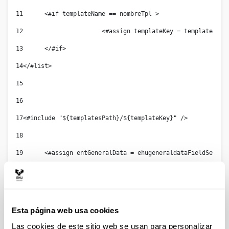
11
	<#if templateName == nombreTpl > 
12
			<#assign templateKey = template.ge
13
	</#if> 
14
</#list> 
15
16
17
<#include "${templatesPath}/${templateKey}" /> 
18
19
	<#assign entGeneralData = ehugeneraldataFieldSet > 
20
	<#assign title = entGeneralData.ehutitle.getData() 
21
22
	<#if hayErrorDates?? && hayErrorDates > 
Esta página web usa cookies
23
		<#if msgErrorDates?? > 
Las cookies de este sitio web se usan para personalizar