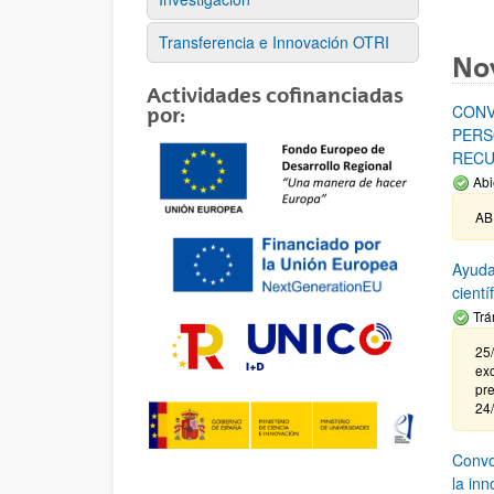
Transferencia e Innovación OTRI
No
Actividades cofinanciadas
CONV
por:
PERS
RECU
Abi
AB
Ayuda
cient
Trá
25/
exc
pre
24
Convoc
la in