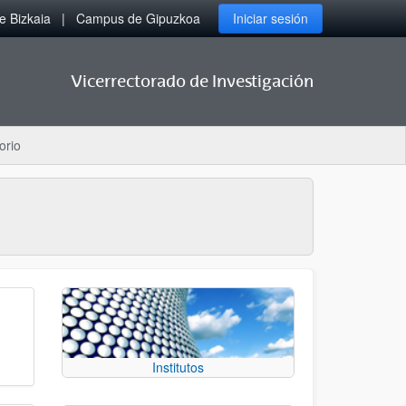
 Bizkaia
Campus de Gipuzkoa
Iniciar sesión
Vicerrectorado de Investigación
orio
Institutos