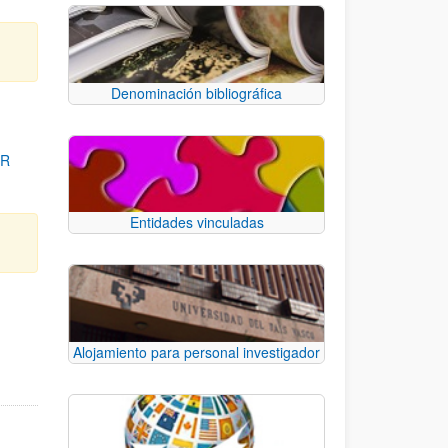
Denominación bibliográfica
OR
Entidades vinculadas
para desplazarse.
Alojamiento para personal investigador