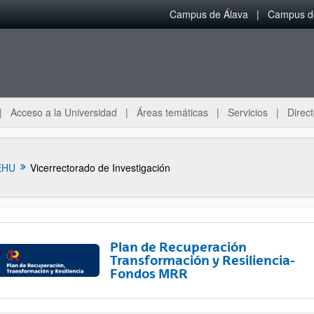
Campus de Álava
Campus de
Acceso a la Universidad
Áreas temáticas
Servicios
Direct
EHU
Vicerrectorado de Investigación
Plan de Recuperación
Transformación y Resiliencia-
Fondos MRR
ar subpáginas