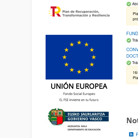
Abi
Pla
pr
FUND
Trá
CONV
DOCT
Trá
16/
Pla
Not