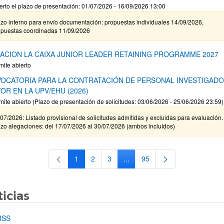
erto el plazo de presentación: 01/07/2026 - 16/09/2026 13:00
zo interno para envío documentación: propuestas individuales 14/09/2026,
opuestas coordinadas 11/09/2026
ACION LA CAIXA JUNIOR LEADER RETAINING PROGRAMME 2027
mite abierto
OCATORIA PARA LA CONTRATACIÓN DE PERSONAL INVESTIGAD
OR EN LA UPV/EHU (2026)
mite abierto (Plazo de presentación de solicitudes: 03/06/2026 - 25/06/2026 23:59)
07/2026: Listado provisional de solicitudes admitidas y excluidas para evaluación.
zo alegaciones: del 17/07/2026 al 30/07/2026 (ambos incluídos)
1
2
3
...
95
Página
Página
Página
Páginas intermedias Use TAB 
Página
icias
RSS