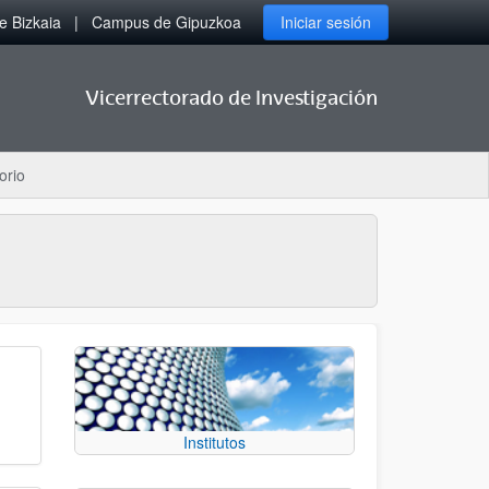
 Bizkaia
Campus de Gipuzkoa
Iniciar sesión
Vicerrectorado de Investigación
orio
Institutos