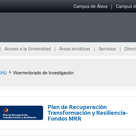
Campus de Álava
Campus de
Acceso a la Universidad
Áreas temáticas
Servicios
Direct
EHU
Vicerrectorado de Investigación
Plan de Recuperación
Transformación y Resiliencia-
Fondos MRR
ar subpáginas