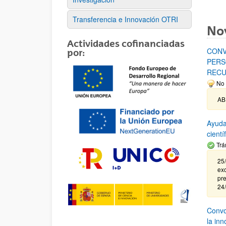
Transferencia e Innovación OTRI
No
Actividades cofinanciadas
CONV
por:
PERS
RECU
No 
AB
Ayuda
cient
Trá
25/
exc
pre
24
Convoc
la in