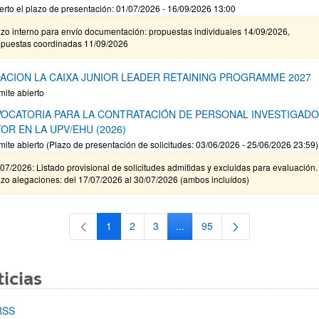
erto el plazo de presentación: 01/07/2026 - 16/09/2026 13:00
zo interno para envío documentación: propuestas individuales 14/09/2026,
opuestas coordinadas 11/09/2026
ACION LA CAIXA JUNIOR LEADER RETAINING PROGRAMME 2027
mite abierto
OCATORIA PARA LA CONTRATACIÓN DE PERSONAL INVESTIGAD
OR EN LA UPV/EHU (2026)
mite abierto (Plazo de presentación de solicitudes: 03/06/2026 - 25/06/2026 23:59)
07/2026: Listado provisional de solicitudes admitidas y excluidas para evaluación.
zo alegaciones: del 17/07/2026 al 30/07/2026 (ambos incluídos)
1
2
3
...
95
Página
Página
Página
Páginas intermedias Use TAB 
Página
icias
RSS