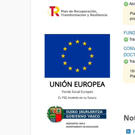
Abi
Pla
pr
FUND
Trá
CONV
DOCT
Trá
16/
Pla
Not