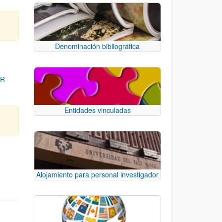
Denominación bibliográfica
OR
Entidades vinculadas
para desplazarse.
Alojamiento para personal investigador