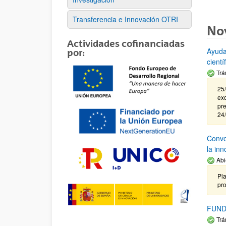
Transferencia e Innovación OTRI
No
Actividades cofinanciadas
Ayuda
por:
cient
Trá
25/
exc
pre
24
Convoc
la in
Abi
Pla
pr
FUND
Trá