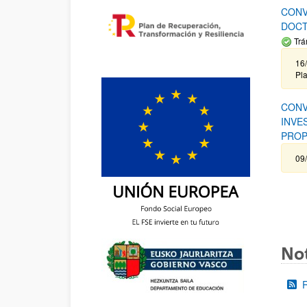
CONV
DOCT
Trá
16/
Pla
CONV
INVE
PROP
09
Not