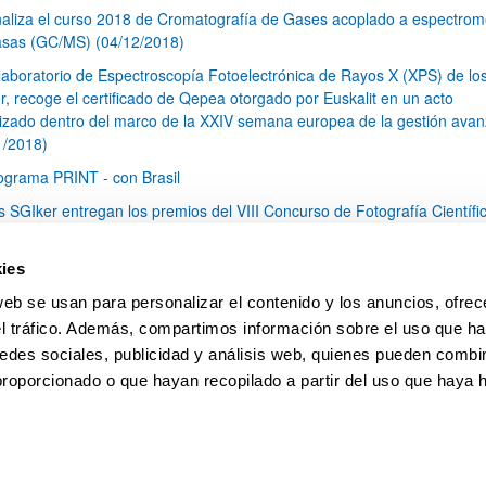
naliza el curso 2018 de Cromatografía de Gases acoplado a espectrom
sas (GC/MS) (04/12/2018)
 laboratorio de Espectroscopía Fotoelectrónica de Rayos X (XPS) de lo
r, recoge el certificado de Qepea otorgado por Euskalit en un acto
izado dentro del marco de la XXIV semana europea de la gestión ava
1/2018)
ograma PRINT - con Brasil
s SGIker entregan los premios del VIII Concurso de Fotografía Científi
7/2018)
s SGIker participan en el XV Foro Internacional sobre Evaluación de la
ies
ad de la Investigación y la Educación Superior (FECIES), celebrado en
web se usan para personalizar el contenido y los anuncios, ofrec
nder (10-12 mayo de 2018) (24/05/2018)
el tráfico. Además, compartimos información sobre el uso que ha
1
...
12
13
14
...
79
edes sociales, publicidad y análisis web, quienes pueden combin
Página
Páginas intermedias Use TAB para desplazarse.
Página
Página
Página
Páginas intermedias Us
Página
proporcionado o que hayan recopilado a partir del uso que haya
pa
Ayuda