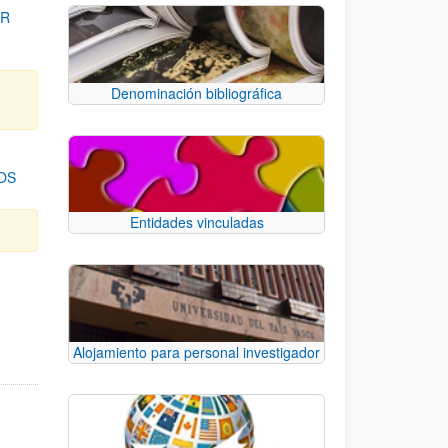
OR
Denominación bibliográfica
OS
Entidades vinculadas
para desplazarse.
Alojamiento para personal investigador