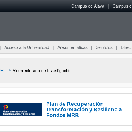
Campus de Álava
Campus de
Acceso a la Universidad
Áreas temáticas
Servicios
Direct
EHU
Vicerrectorado de Investigación
Plan de Recuperación
Transformación y Resiliencia-
Fondos MRR
ar subpáginas