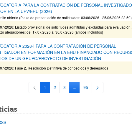
OCATORIA PARA LA CONTRATACIÓN DE PERSONAL INVESTIGAD
OR EN LA UPV/EHU (2026)
mite abierto (Plazo de presentación de solicitudes: 03/06/2026 - 25/06/2026 23:59)
07/2026: Listado provisional de solicitudes admitidas y excluidas para evaluación.
zo alegaciones: del 17/07/2026 al 30/07/2026 (ambos incluídos)
OCATORIA 2026-I PARA LA CONTRATACIÓN DE PERSONAL
STIGADOR EN FORMACIÓN EN LA EHU FINANCIADO CON RECURS
IOS DE UN GRUPO/PROYECTO DE INVESTIGACIÓN
/07/2026: Fase 2. Resolución Definitiva de concedidos y denegados
1
2
3
...
95
Página
Página
Página
Páginas intermedias Use TAB 
Página
icias
RSS