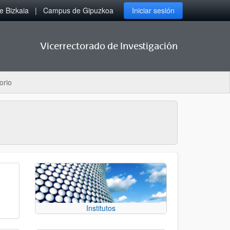
 Bizkaia
Campus de Gipuzkoa
Iniciar sesión
Vicerrectorado de Investigación
orio
Institutos