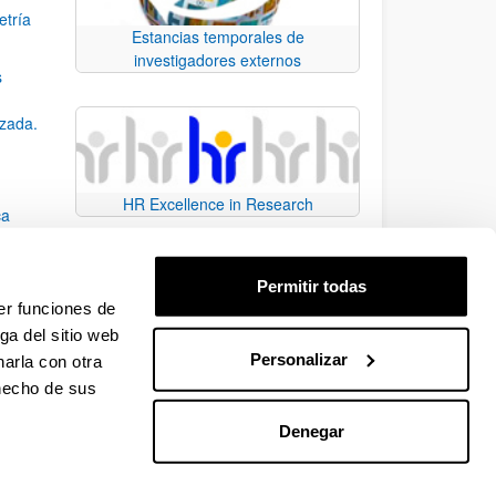
etría
Estancias temporales de
investigadores externos
s
nzada.
HR Excellence in Research
ca
Permitir todas
er funciones de
ga del sitio web
Personalizar
arla con otra
e TAB para desplazarse.
 hecho de sus
Denegar
EHU