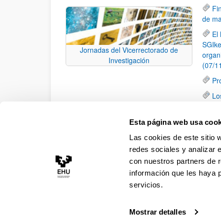
Fi
de ma
El
SGIke
Jornadas del Vicerrectorado de
organ
Investigación
(07/1
Pr
Lo
(23/0
Lo
Esta página web usa cook
Calid
Las cookies de este sitio 
Santa
redes sociales y analizar 
con nuestros partners de r
información que les haya 
servicios.
Mostrar detalles
Accesibilidad
Información legal
Contacto
Ma