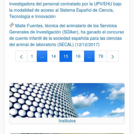
investigadora del personal contratado por la UPV/EHU bajo
la modalidad de acceso al Sistema Español de Ciencia,
Tecnología e Innovación
Maite Fuentes, técnica del animalario de los Servicios
Generales de Investigación (SGIker), ha ganado el concurso
de cuento infantil de la sociedad española para las ciencias
del animal de laboratorio (SECAL) (12/12/2017)
1
...
14
15
16
...
79
Página
Páginas intermedias Use TAB para desplazarse.
Página
Página
Página
Páginas intermedias Us
Página
Institutos