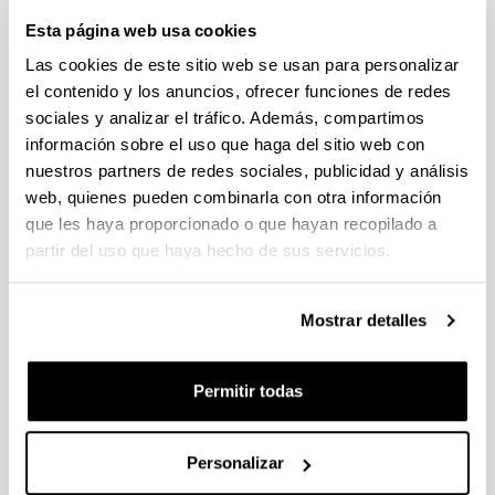
individuales 14/09/2026, propuestas coordinadas 11/09/2026
Esta página web usa cookies
FUNDACION LA CAIXA JUNIOR LEADER RETAINING
Las cookies de este sitio web se usan para personalizar
PROGRAMME 2027
el contenido y los anuncios, ofrecer funciones de redes
Trámite abierto
sociales y analizar el tráfico. Además, compartimos
CONVOCATORIA PARA LA CONTRATACIÓN DE
información sobre el uso que haga del sitio web con
PERSONAL INVESTIGADOR DOCTOR EN LA UPV/EHU
nuestros partners de redes sociales, publicidad y análisis
(2026)
web, quienes pueden combinarla con otra información
Trámite abierto (Plazo de presentación de solicitudes: 03/06/2026 -
que les haya proporcionado o que hayan recopilado a
25/06/2026 23:59)
partir del uso que haya hecho de sus servicios.
16/07/2026: Listado provisional de solicitudes admitidas y
excluidas para evaluación. Plazo alegaciones: del 17/07/2026
al 30/07/2026 (ambos incluídos)
Mostrar detalles
CONVOCATORIA 2026-I PARA LA CONTRATACIÓN DE
PERSONAL INVESTIGADOR EN FORMACIÓN EN LA EHU
Permitir todas
FINANCIADO CON RECURSOS PROPIOS DE UN
GRUPO/PROYECTO DE INVESTIGACIÓN
09/07/2026: Fase 2. Resolución Definitiva de concedidos y
Personalizar
denegados