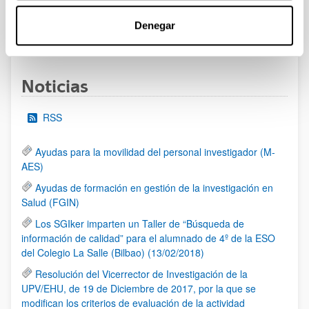
Denegar
1
2
3
...
95
Página
Página
Página
Páginas intermedias Use TAB 
Página
Noticias
RSS
Ayudas para la movilidad del personal investigador (M-
AES)
Ayudas de formación en gestión de la investigación en
Salud (FGIN)
Los SGIker imparten un Taller de “Búsqueda de
información de calidad” para el alumnado de 4º de la ESO
del Colegio La Salle (Bilbao) (13/02/2018)
Resolución del Vicerrector de Investigación de la
UPV/EHU, de 19 de Diciembre de 2017, por la que se
modifican los criterios de evaluación de la actividad