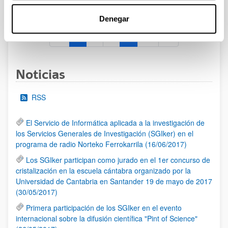
al 30/07/2026 (ambos incluídos)
Denegar
1
2
3
...
95
Página
Página
Página
Páginas intermedias Use TAB 
Página
Noticias
RSS
El Servicio de Informática aplicada a la investigación de
los Servicios Generales de Investigación (SGIker) en el
programa de radio Norteko Ferrokarrila (16/06/2017)
Los SGIker participan como jurado en el 1er concurso de
cristalización en la escuela cántabra organizado por la
Universidad de Cantabria en Santander 19 de mayo de 2017
(30/05/2017)
Primera participación de los SGIker en el evento
internacional sobre la difusión científica "Pint of Science"