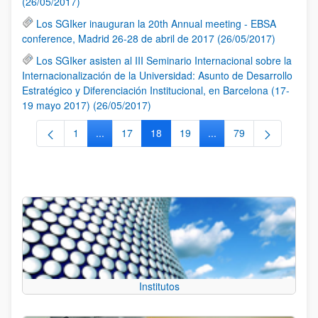
(26/05/2017)
Los SGIker inauguran la 20th Annual meeting - EBSA
conference, Madrid 26-28 de abril de 2017 (26/05/2017)
Los SGIker asisten al III Seminario Internacional sobre la
Internacionalización de la Universidad: Asunto de Desarrollo
Estratégico y Diferenciación Institucional, en Barcelona (17-
19 mayo 2017) (26/05/2017)
1
...
17
18
19
...
79
Página
Páginas intermedias Use TAB para desplazarse.
Página
Página
Página
Páginas intermedias Us
Página
Institutos