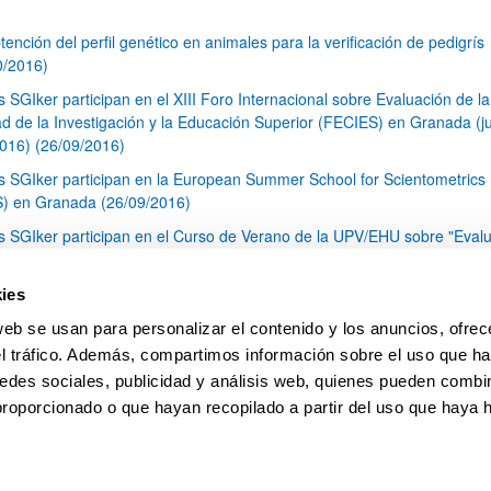
tención del perfil genético en animales para la verificación de pedigrís
0/2016)
s SGIker participan en el XIII Foro Internacional sobre Evaluación de la
ad de la Investigación y la Educación Superior (FECIES) en Granada (j
2016) (26/09/2016)
s SGIker participan en la European Summer School for Scientometrics
) en Granada (26/09/2016)
s SGIker participan en el Curso de Verano de la UPV/EHU sobre "Eval
actividad investigadora e iniciativas de apoyo al investigador" (26/09/2
 Servicio de Secuenciación y Genotipado de los Servicios Generales de
ies
tigación (SGIker) cumple con el acuerdo sobre acreditación y control d
web se usan para personalizar el contenido y los anuncios, ofrec
ad de la CNUFADN (19/09/2016)
el tráfico. Además, compartimos información sobre el uso que ha
1
...
21
22
23
...
79
edes sociales, publicidad y análisis web, quienes pueden combin
Página
Páginas intermedias Use TAB para desplazarse.
Página
Página
Página
Páginas intermedias Us
Página
proporcionado o que hayan recopilado a partir del uso que haya