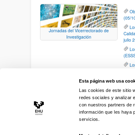
Ob
(05/1
Lo
Jornadas del Vicerrectorado de
Calid
Investigación
julio 
Lo
(ESSS
Lo
de la 
El
Esta página web usa cook
Inves
Las cookies de este sitio 
calid
redes sociales y analizar 
con nuestros partners de r
información que les haya 
servicios.