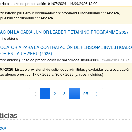
erto el plazo de presentación: 01/07/2026 - 16/09/2026 13:00
zo interno para envío documentación: propuestas individuales 14/09/2026,
opuestas coordinadas 11/09/2026
ACION LA CAIXA JUNIOR LEADER RETAINING PROGRAMME 2027
mite abierto
OCATORIA PARA LA CONTRATACIÓN DE PERSONAL INVESTIGAD
OR EN LA UPV/EHU (2026)
mite abierto (Plazo de presentación de solicitudes: 03/06/2026 - 25/06/2026 23:59)
07/2026: Listado provisional de solicitudes admitidas y excluidas para evaluación.
zo alegaciones: del 17/07/2026 al 30/07/2026 (ambos incluídos)
1
2
3
...
95
Página
Página
Página
Páginas intermedias Use TAB 
Página
icias
RSS