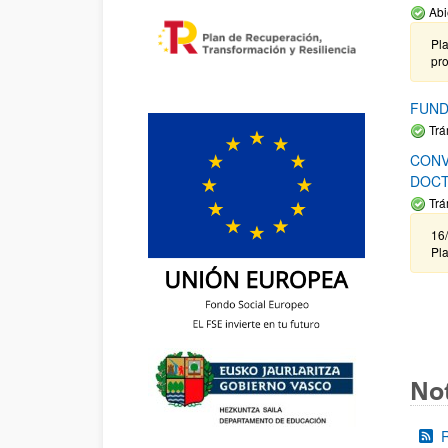
Abi
Pla
pr
FUND
Trá
CONV
DOCT
Trá
16/
Pla
Not