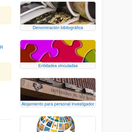
Denominación bibliográfica
OR
Entidades vinculadas
para desplazarse.
Alojamiento para personal investigador