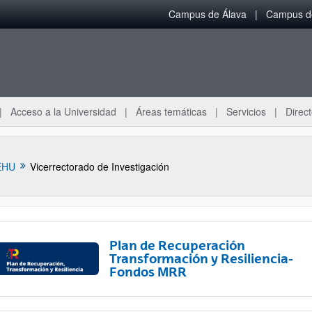
Campus de Álava
Campus de
Acceso a la Universidad
Áreas temáticas
Servicios
Direct
EHU
Vicerrectorado de Investigación
Plan de Recuperación
Transformación y Resiliencia-
Fondos MRR
ar subpáginas