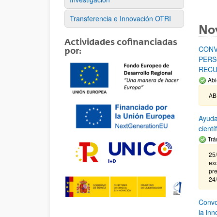
Transferencia e Innovación OTRI
No
Actividades cofinanciadas
CONV
por:
PERS
RECU
Abi
AB
Ayuda
cient
Trá
25/
exc
pre
24
Convoc
la in