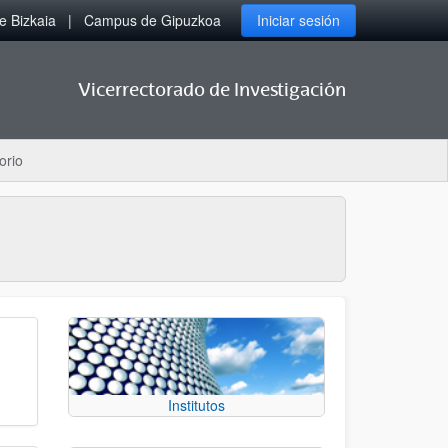
 Bizkaia
Campus de Gipuzkoa
Iniciar sesión
Vicerrectorado de Investigación
orio
Institutos