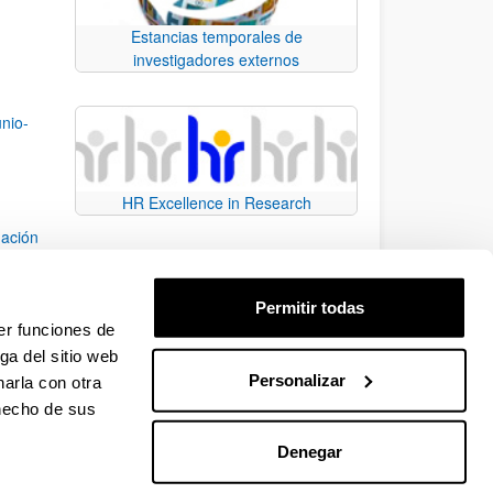
Estancias temporales de
investigadores externos
unio-
HR Excellence in Research
uación
016)
Permitir todas
e
er funciones de
ga del sitio web
Personalizar
arla con otra
e TAB para desplazarse.
 hecho de sus
Denegar