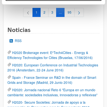
1
2
3
...
95
Página
Página
Página
Páginas intermedias Use TAB 
Página
Noticias
RSS
H2020 Brokerage event: E²Tech4Cities - Energy &
Efficiency Technologies for Cities (Bruselas, 17/06/2016)
H2020: European Conference on Industrial Technologies
2016 (Amsterdam, 22-24 June 2016)
Spain - France Seminar on R&D in the domain of Smart
Grids and Storage (Madrid, 29 Junio 2016)
H2020: Jornada nacional Reto 6 "Europa en un mundo
cambiante: sociedades inclusivas, innovadoras y reflexivas"
H2020- Secure Societies: Jornada de apoyo a la