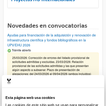
Novedades en convocatorias
Ayudas para financiación de la adquisición y renovación de
infraestructura científica y fondos bibliográficos en la
UPV/EHU 2026
Trámite abierto
25/03/2026: Corrección de errores del listado provisional de
solicitudes admitidas y excluidas. 23/03/2026: Relación
provisional de las solicitudes admitidas y las que presentan
algún aspecto a subsanar. Plazo de presentación de
alegaciones: del 24/03/2026 al 09/04/2026 (ambos incluídos)
Convocatoria de ayudas para el fomento de la cultura
científica, tecnológica y de la innovación (FECYT) 2026
Abierto el plazo de presentación: 01/07/2026 - 16/09/2026 13:00
Esta página web usa cookies
Plazo interno para envío documentación: propuestas
Las cookies de este sitio web se usan para personalizar