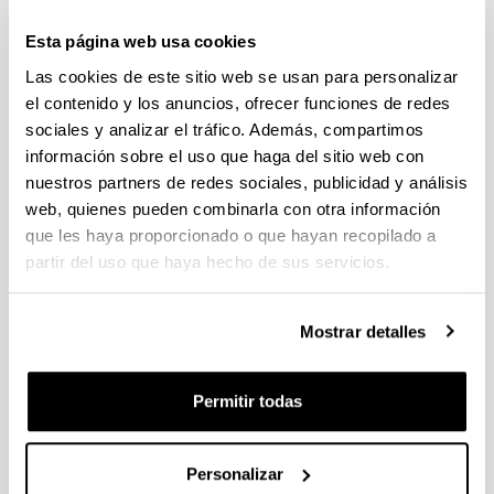
individuales 14/09/2026, propuestas coordinadas 11/09/2026
Esta página web usa cookies
FUNDACION LA CAIXA JUNIOR LEADER RETAINING
Las cookies de este sitio web se usan para personalizar
PROGRAMME 2027
Trámite abierto
el contenido y los anuncios, ofrecer funciones de redes
sociales y analizar el tráfico. Además, compartimos
CONVOCATORIA PARA LA CONTRATACIÓN DE
información sobre el uso que haga del sitio web con
PERSONAL INVESTIGADOR DOCTOR EN LA UPV/EHU
(2026)
nuestros partners de redes sociales, publicidad y análisis
Trámite abierto (Plazo de presentación de solicitudes: 03/06/2026 -
web, quienes pueden combinarla con otra información
25/06/2026 23:59)
que les haya proporcionado o que hayan recopilado a
partir del uso que haya hecho de sus servicios.
16/07/2026: Listado provisional de solicitudes admitidas y
excluidas para evaluación. Plazo alegaciones: del 17/07/2026
al 30/07/2026 (ambos incluídos)
Mostrar detalles
CONVOCATORIA 2026-I PARA LA CONTRATACIÓN DE
PERSONAL INVESTIGADOR EN FORMACIÓN EN LA EHU
FINANCIADO CON RECURSOS PROPIOS DE UN
Permitir todas
GRUPO/PROYECTO DE INVESTIGACIÓN
09/07/2026: Fase 2. Resolución Definitiva de concedidos y
Personalizar
denegados