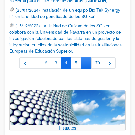
Nacional para el Uso Forense del ADN (CNUFADN)
(25/01/2024) Instalación de un equipo Bio Tek Synergy
h1 en la unidad de genotipado de los SGIker.
(15/12/2023) La Unidad de Calidad de los SGIker
colabora con la Universidad de Navarra en un proyecto de
investigación relacionado con los sistemas de gestión y la
integración en ellos de la sostenibilidad en las Instituciones
Europeas de Educación Superior.
1
2
3
4
5
...
79
Página
Página
Página
Página
Página
Páginas intermedias Use 
Página
Institutos