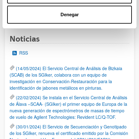
Denegar
1
2
3
...
95
Página
Página
Página
Páginas intermedias Use TAB 
Página
Noticias
RSS
(14/05/2024) El Servicio Central de Análisis de Bizkaia
(SCAB) de los SGIker, colabora con un equipo de
investigación en Conservación-Restauración para la
identificación de jabones metálicos en pinturas.
(22/02/2024) Se instala en el Servicio Central de Análisis
de Álava –SCAA- (SGIker) el primer equipo de Europa de la
nueva generación de espectrómetros de masas de tiempo
de vuelo de Agilent Technologies: Revident LC/Q-TOF.
(30/01/2024) El Servicio de Secuenciación y Genotipado
de los SGIker, renueva el certificado emitido por la Comisión