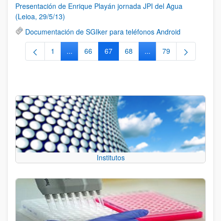
Presentación de Enrique Playán jornada JPI del Agua
(Leioa, 29/5/13)
Documentación de SGIker para teléfonos Android
1
...
66
67
68
...
79
Página
Páginas intermedias Use TAB para desplazarse.
Página
Página
Página
Páginas intermedias Us
Página
Institutos