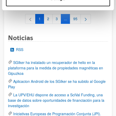
al 30/07/2026 (ambos incluídos)
1
2
3
...
95
Página
Página
Página
Páginas intermedias Use TAB 
Página
Noticias
RSS
SGIker ha instalado un recuperador de helio en la
plataforma para la medida de propiedades magnéticas en
Gipuzkoa
Aplicacion Android de los SGIker se ha subido al Google
Play
La UPV/EHU dispone de acceso a SciVal Funding, una
base de datos sobre oportunidades de financiación para la
investigación
Iniciativas Europeas de Programación Conjunta (JPI).