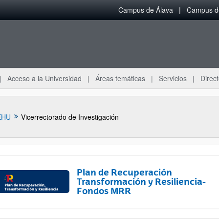
Campus de Álava
Campus de
Acceso a la Universidad
Áreas temáticas
Servicios
Direct
EHU
Vicerrectorado de Investigación
Plan de Recuperación
Transformación y Resiliencia-
Fondos MRR
ar subpáginas