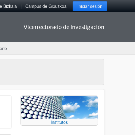
 Bizkaia
Campus de Gipuzkoa
Iniciar sesión
Vicerrectorado de Investigación
orio
Institutos