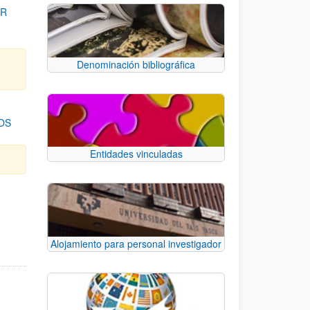
OR
Denominación bibliográfica
OS
Entidades vinculadas
para desplazarse.
Alojamiento para personal investigador