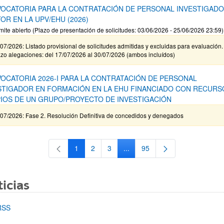
OCATORIA PARA LA CONTRATACIÓN DE PERSONAL INVESTIGAD
OR EN LA UPV/EHU (2026)
mite abierto (Plazo de presentación de solicitudes: 03/06/2026 - 25/06/2026 23:59)
07/2026: Listado provisional de solicitudes admitidas y excluidas para evaluación.
zo alegaciones: del 17/07/2026 al 30/07/2026 (ambos incluídos)
OCATORIA 2026-I PARA LA CONTRATACIÓN DE PERSONAL
STIGADOR EN FORMACIÓN EN LA EHU FINANCIADO CON RECURS
IOS DE UN GRUPO/PROYECTO DE INVESTIGACIÓN
/07/2026: Fase 2. Resolución Definitiva de concedidos y denegados
1
2
3
...
95
Página
Página
Página
Páginas intermedias Use TAB 
Página
icias
RSS