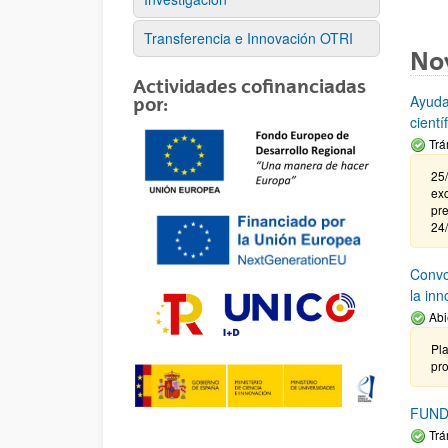
Transferencia e Innovación OTRI
No
Actividades cofinanciadas
Ayuda
por:
cient
Trá
25/
exc
pre
24
Convoc
la in
Abi
Pla
pr
FUND
Trá