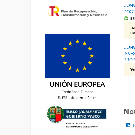
CONV
DOCT
Trá
16/
Pla
CONV
INVE
PROP
09
Not