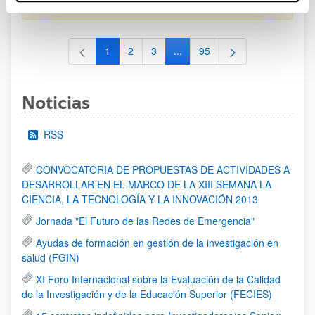
al 30/07/2026 (ambos incluídos)
1
2
3
...
95
Página
Página
Página
Páginas intermedias Use TAB 
Página
Noticias
RSS
CONVOCATORIA DE PROPUESTAS DE ACTIVIDADES A
DESARROLLAR EN EL MARCO DE LA XIII SEMANA LA
CIENCIA, LA TECNOLOGÍA Y LA INNOVACIÓN 2013
Jornada "El Futuro de las Redes de Emergencia"
Ayudas de formación en gestión de la investigación en
salud (FGIN)
XI Foro Internacional sobre la Evaluación de la Calidad
de la Investigación y de la Educación Superior (FECIES)