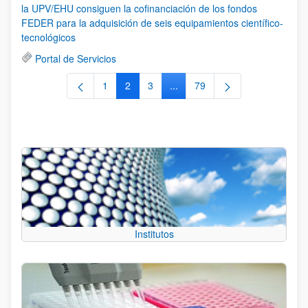
la UPV/EHU consiguen la cofinanciación de los fondos
FEDER para la adquisición de seis equipamientos científico-
tecnológicos
Portal de Servicios
1
2
3
...
79
Página
Página
Página
Páginas intermedias Use TAB 
Página
Institutos