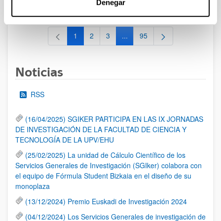
Denegar
al 30/07/2026 (ambos incluídos)
1
2
3
...
95
Página
Página
Página
Páginas intermedias Use TAB 
Página
Noticias
RSS
(16/04/2025) SGIKER PARTICIPA EN LAS IX JORNADAS
DE INVESTIGACIÓN DE LA FACULTAD DE CIENCIA Y
TECNOLOGÍA DE LA UPV/EHU
(25/02/2025) La unidad de Cálculo Científico de los
Servicios Generales de Investigación (SGIker) colabora con
el equipo de Fórmula Student Bizkaia en el diseño de su
monoplaza
(13/12/2024) Premio Euskadi de Investigación 2024
(04/12/2024) Los Servicios Generales de investigación de