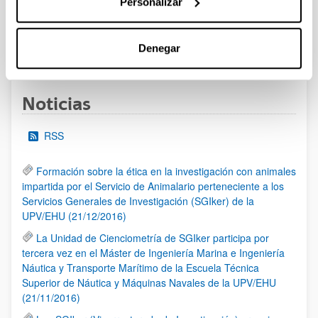
Personalizar
al 30/07/2026 (ambos incluídos)
Denegar
1
2
3
...
95
Página
Página
Página
Páginas intermedias Use TAB 
Página
Noticias
RSS
Formación sobre la ética en la investigación con animales
impartida por el Servicio de Animalario perteneciente a los
Servicios Generales de Investigación (SGIker) de la
UPV/EHU (21/12/2016)
La Unidad de Cienciometría de SGIker participa por
tercera vez en el Máster de Ingeniería Marina e Ingeniería
Náutica y Transporte Marítimo de la Escuela Técnica
Superior de Náutica y Máquinas Navales de la UPV/EHU
(21/11/2016)