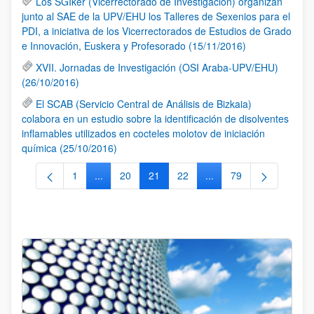
Los SGIker (Vicerrectorado de Investigación) organizan
junto al SAE de la UPV/EHU los Talleres de Sexenios para el
PDI, a iniciativa de los Vicerrectorados de Estudios de Grado
e Innovación, Euskera y Profesorado (15/11/2016)
XVII. Jornadas de Investigación (OSI Araba-UPV/EHU)
(26/10/2016)
El SCAB (Servicio Central de Análisis de Bizkaia)
colabora en un estudio sobre la identificación de disolventes
inflamables utilizados en cocteles molotov de iniciación
química (25/10/2016)
1
...
20
21
22
...
79
Página
Páginas intermedias Use TAB para desplazarse.
Página
Página
Página
Páginas intermedias Us
Página