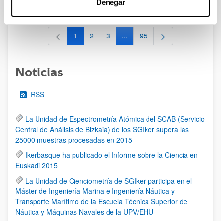
Denegar
al 30/07/2026 (ambos incluídos)
1
2
3
...
95
Página
Página
Página
Páginas intermedias Use TAB 
Página
Noticias
RSS
La Unidad de Espectrometría Atómica del SCAB (Servicio
Central de Análisis de Bizkaia) de los SGIker supera las
25000 muestras procesadas en 2015
Ikerbasque ha publicado el Informe sobre la Ciencia en
Euskadi 2015
La Unidad de Cienciometría de SGIker participa en el
Máster de Ingeniería Marina e Ingeniería Náutica y
Transporte Marítimo de la Escuela Técnica Superior de
Náutica y Máquinas Navales de la UPV/EHU