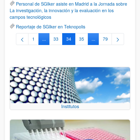
Personal de SGIker asiste en Madrid a la Jornada sobre
La investigación, la innovación y la evaluación en los
campos tecnológicos
Reportaje de SGIker en Teknopolis
1
...
33
34
35
...
79
Página
Páginas intermedias Use TAB para desplazarse.
Página
Página
Página
Páginas intermedias Us
Página
Institutos