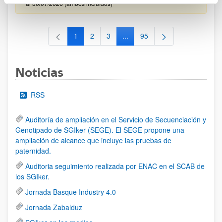
al 30/07/2026 (ambos incluídos)
1
2
3
...
95
Página
Página
Página
Páginas intermedias Use TAB 
Página
Noticias
RSS
Auditoría de ampliación en el Servicio de Secuenciación y
Genotipado de SGIker (SEGE). El SEGE propone una
ampliación de alcance que incluye las pruebas de
paternidad.
Auditoria seguimiento realizada por ENAC en el SCAB de
los SGIker.
Jornada Basque Industry 4.0
Jornada Zabalduz