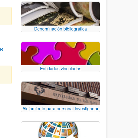
Denominación bibliográfica
OR
Entidades vinculadas
para desplazarse.
Alojamiento para personal investigador