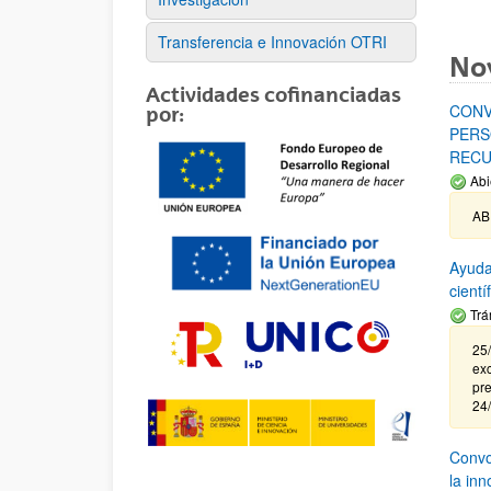
Transferencia e Innovación OTRI
No
Actividades cofinanciadas
CONV
por:
PERS
RECU
Abi
AB
Ayuda
cient
Trá
25/
exc
pre
24
Convoc
la in