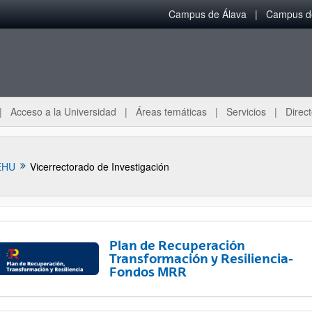
Campus de Álava
Campus de
Acceso a la Universidad
Áreas temáticas
Servicios
Direct
EHU
Vicerrectorado de Investigación
Plan de Recuperación
Transformación y Resiliencia-
Fondos MRR
ar subpáginas