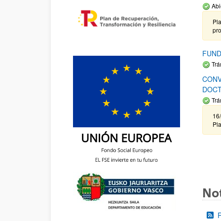
Abi
Pla
pr
FUND
Trá
CONV
DOCT
Trá
16/
Pla
Not