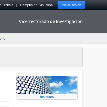
 Bizkaia
Campus de Gipuzkoa
Iniciar sesión
Vicerrectorado de Investigación
orio
Institutos