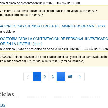
erto el plazo de presentación: 01/07/2026 - 16/09/2026 13:00
zo interno para envío documentación: propuestas individuales 14/09/2026,
opuestas coordinadas 11/09/2026
ACION LA CAIXA JUNIOR LEADER RETAINING PROGRAMME 2027
mite abierto
OCATORIA PARA LA CONTRATACIÓN DE PERSONAL INVESTIGAD
OR EN LA UPV/EHU (2026)
mite abierto (Plazo de presentación de solicitudes: 03/06/2026 - 25/06/2026 23:59)
07/2026: Listado provisional de solicitudes admitidas y excluidas para evaluación.
zo alegaciones: del 17/07/2026 al 30/07/2026 (ambos incluídos)
1
2
3
...
95
Página
Página
Página
Páginas intermedias Use TAB 
Página
icias
RSS