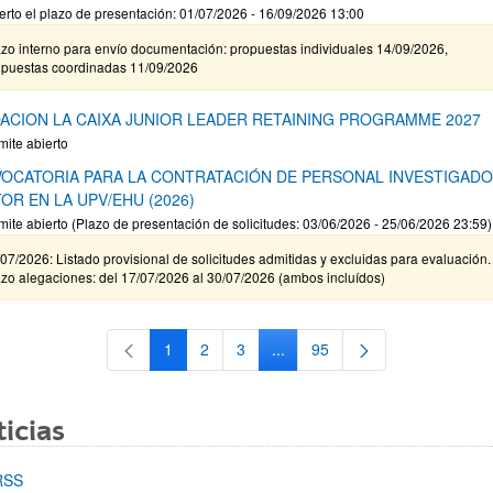
erto el plazo de presentación: 01/07/2026 - 16/09/2026 13:00
zo interno para envío documentación: propuestas individuales 14/09/2026,
opuestas coordinadas 11/09/2026
ACION LA CAIXA JUNIOR LEADER RETAINING PROGRAMME 2027
mite abierto
OCATORIA PARA LA CONTRATACIÓN DE PERSONAL INVESTIGAD
OR EN LA UPV/EHU (2026)
mite abierto (Plazo de presentación de solicitudes: 03/06/2026 - 25/06/2026 23:59)
07/2026: Listado provisional de solicitudes admitidas y excluidas para evaluación.
zo alegaciones: del 17/07/2026 al 30/07/2026 (ambos incluídos)
1
2
3
...
95
Página
Página
Página
Páginas intermedias Use TAB 
Página
icias
RSS