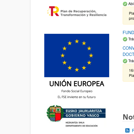
Abi
Pla
pr
FUND
Trá
CONV
DOCT
Trá
16/
Pla
Not