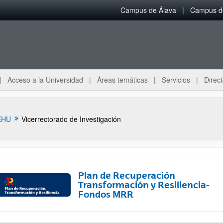
Campus de Álava
Campus de
Acceso a la Universidad
Áreas temáticas
Servicios
Direct
EHU
Vicerrectorado de Investigación
Plan de Recuperación
Transformación y Resiliencia-
Fondos MRR
ar subpáginas