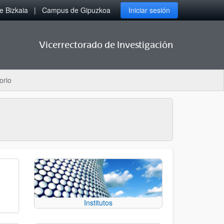
 Bizkaia
Campus de Gipuzkoa
Iniciar sesión
Vicerrectorado de Investigación
orio
Institutos