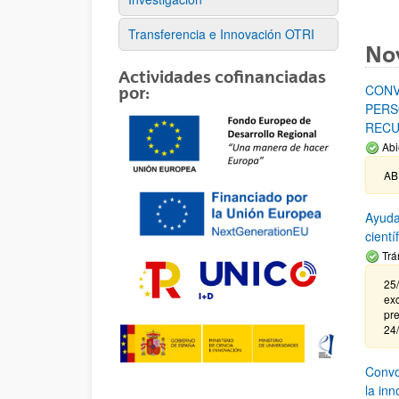
Transferencia e Innovación OTRI
No
Actividades cofinanciadas
CONV
por:
PERS
RECU
Abi
AB
Ayuda
cient
Trá
25/
exc
pre
24
Convoc
la in