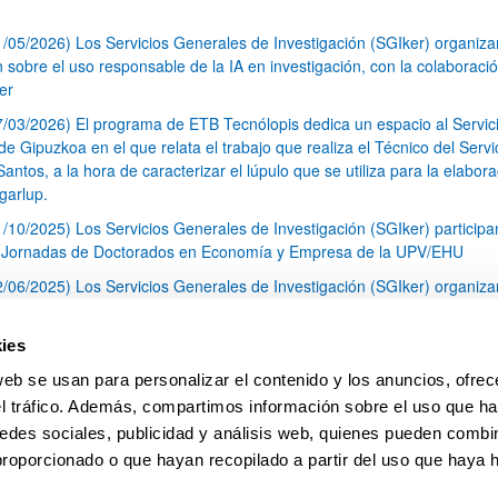
1/05/2026) Los Servicios Generales de Investigación (SGIker) organiz
n sobre el uso responsable de la IA en investigación, con la colaboraci
er
7/03/2026) El programa de ETB Tecnólopis dedica un espacio al Servic
 Gipuzkoa en el que relata el trabajo que realiza el Técnico del Servi
Santos, a la hora de caracterizar el lúpulo que se utiliza para la elabor
garlup.
1/10/2025) Los Servicios Generales de Investigación (SGIker) participa
I Jornadas de Doctorados en Economía y Empresa de la UPV/EHU
2/06/2025) Los Servicios Generales de Investigación (SGIker) organiza
a nº 28 para la discusión de resultados de los ensayos de aptitud de an
tal orgánico y análisis isotópico
ies
3/05/2025) El Servicio de RMN-Gipuzkoa de los SGIker ha llevado a ca
web se usan para personalizar el contenido y los anuncios, ofrec
aracterización química de dos variedades de lúpulo silvestre
el tráfico. Además, compartimos información sobre el uso que ha
1
2
3
...
79
edes sociales, publicidad y análisis web, quienes pueden combin
Página
Página
Página
Páginas intermedias Use TAB 
Página
proporcionado o que hayan recopilado a partir del uso que haya