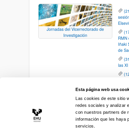
(2
sesió
Elsevi
Jornadas del Vicerrectorado de
(1
Investigación
RMN de
Iñaki 
de Sa
(3
las X
(1
jornad
elemen
Esta página web usa cook
(1
Las cookies de este sitio 
una c
redes sociales y analizar 
con nuestros partners de r
información que les haya 
servicios.