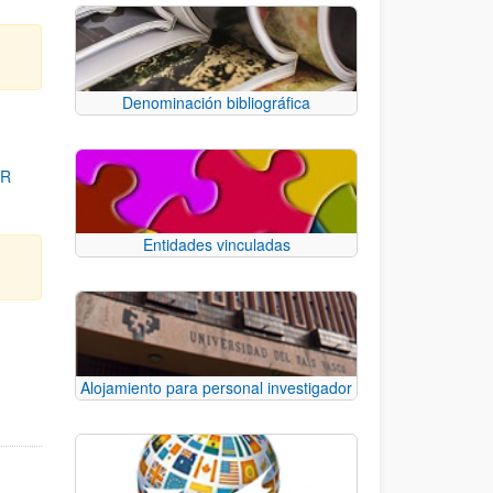
Denominación bibliográfica
OR
Entidades vinculadas
para desplazarse.
Alojamiento para personal investigador