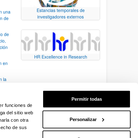
Estancias temporales de
an una
investigadores externos
ón de
io de
cio,
ación
HR Excellence in Research
n en
n la
álisis
Permitir todas
bo
er funciones de
ga del sitio web
Personalizar
arla con otra
para desplazarse.
 hecho de sus