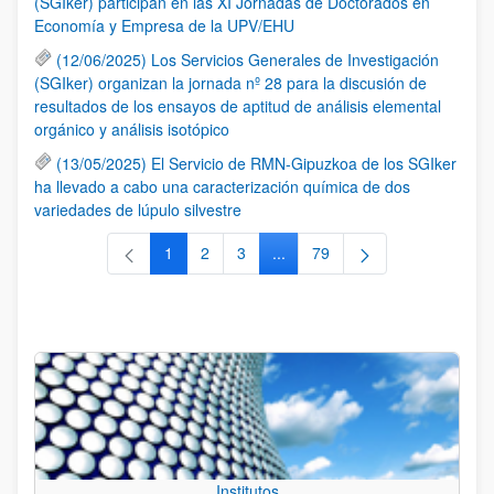
(SGIker) participan en las XI Jornadas de Doctorados en
Economía y Empresa de la UPV/EHU
(12/06/2025) Los Servicios Generales de Investigación
(SGIker) organizan la jornada nº 28 para la discusión de
resultados de los ensayos de aptitud de análisis elemental
orgánico y análisis isotópico
(13/05/2025) El Servicio de RMN-Gipuzkoa de los SGIker
ha llevado a cabo una caracterización química de dos
variedades de lúpulo silvestre
1
2
3
...
79
Página
Página
Página
Páginas intermedias Use TAB 
Página
Institutos