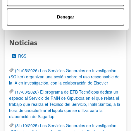
al 30/07/2026 (ambos incluídos)
Denegar
1
2
3
...
95
Página
Página
Página
Páginas intermedias Use TAB 
Página
Noticias
RSS
(21/05/2026) Los Servicios Generales de Investigación
(SGIker) organizan una sesión sobre el uso responsable de
la IA en investigación, con la colaboración de Elsevier
(17/03/2026) El programa de ETB Tecnólopis dedica un
espacio al Servicio de RMN de Gipuzkoa en el que relata el
trabajo que realiza el Técnico del Servicio, Iñaki Santos, a la
hora de caracterizar el lúpulo que se utiliza para la
elaboración de Sagarlup.
(31/10/2025) Los Servicios Generales de Investigación