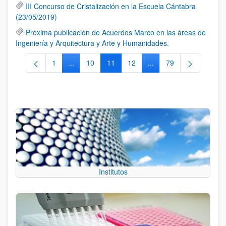
III Concurso de Cristalización en la Escuela Cántabra
(23/05/2019)
Próxima publicación de Acuerdos Marco en las áreas de
Ingeniería y Arquitectura y Arte y Humanidades.
1
...
10
11
12
...
79
Página
Páginas intermedias Use TAB para desplazarse.
Página
Página
Página
Páginas intermedias Us
Página
Institutos