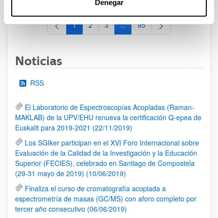
Denegar
1
2
3
...
95
Página
Página
Página
Páginas intermedias Use TAB 
Página
Noticias
RSS
El Laboratorio de Espectroscopías Acopladas (Raman-
MAKLAB) de la UPV/EHU renueva la certificación Q-epea de
Euskalit para 2019-2021 (22/11/2019)
Los SGIker participan en el XVI Foro Internacional sobre
Evaluación de la Calidad de la Investigación y la Educación
Superior (FECIES), celebrado en Santiago de Compostela
(29-31 mayo de 2019) (10/06/2019)
Finaliza el curso de cromatografía acoplada a
espectrometría de masas (GC/MS) con aforo completo por
tercer año consecutivo (06/06/2019)