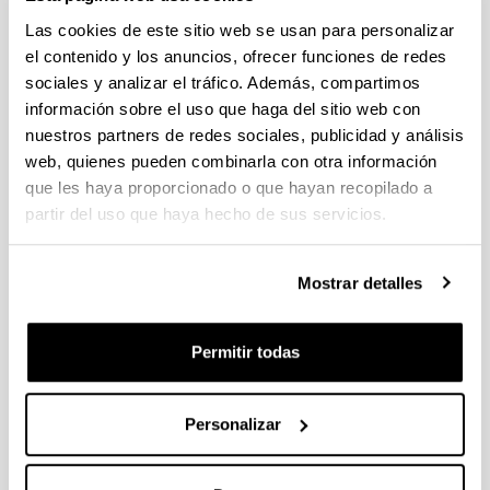
individuales 14/09/2026, propuestas coordinadas 11/09/2026
Las cookies de este sitio web se usan para personalizar
FUNDACION LA CAIXA JUNIOR LEADER RETAINING
el contenido y los anuncios, ofrecer funciones de redes
PROGRAMME 2027
sociales y analizar el tráfico. Además, compartimos
Trámite abierto
información sobre el uso que haga del sitio web con
CONVOCATORIA PARA LA CONTRATACIÓN DE
nuestros partners de redes sociales, publicidad y análisis
PERSONAL INVESTIGADOR DOCTOR EN LA UPV/EHU
web, quienes pueden combinarla con otra información
(2026)
que les haya proporcionado o que hayan recopilado a
Trámite abierto (Plazo de presentación de solicitudes: 03/06/2026 -
partir del uso que haya hecho de sus servicios.
25/06/2026 23:59)
16/07/2026: Listado provisional de solicitudes admitidas y
excluidas para evaluación. Plazo alegaciones: del 17/07/2026
Mostrar detalles
al 30/07/2026 (ambos incluídos)
CONVOCATORIA 2026-I PARA LA CONTRATACIÓN DE
Permitir todas
PERSONAL INVESTIGADOR EN FORMACIÓN EN LA EHU
FINANCIADO CON RECURSOS PROPIOS DE UN
GRUPO/PROYECTO DE INVESTIGACIÓN
Personalizar
09/07/2026: Fase 2. Resolución Definitiva de concedidos y
denegados