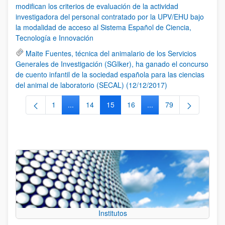
modifican los criterios de evaluación de la actividad
investigadora del personal contratado por la UPV/EHU bajo
la modalidad de acceso al Sistema Español de Ciencia,
Tecnología e Innovación
Maite Fuentes, técnica del animalario de los Servicios
Generales de Investigación (SGIker), ha ganado el concurso
de cuento infantil de la sociedad española para las ciencias
del animal de laboratorio (SECAL) (12/12/2017)
1
...
14
15
16
...
79
Página
Páginas intermedias Use TAB para desplazarse.
Página
Página
Página
Páginas intermedias Us
Página
Institutos