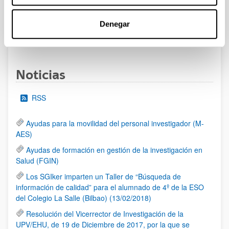
al 30/07/2026 (ambos incluídos)
Denegar
1
2
3
...
95
Página
Página
Página
Páginas intermedias Use TAB 
Página
Noticias
RSS
Ayudas para la movilidad del personal investigador (M-
AES)
Ayudas de formación en gestión de la investigación en
Salud (FGIN)
Los SGIker imparten un Taller de “Búsqueda de
información de calidad” para el alumnado de 4º de la ESO
del Colegio La Salle (Bilbao) (13/02/2018)
Resolución del Vicerrector de Investigación de la
UPV/EHU, de 19 de Diciembre de 2017, por la que se