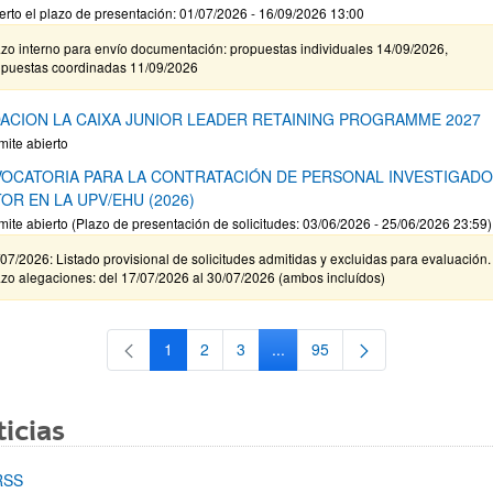
erto el plazo de presentación: 01/07/2026 - 16/09/2026 13:00
zo interno para envío documentación: propuestas individuales 14/09/2026,
opuestas coordinadas 11/09/2026
ACION LA CAIXA JUNIOR LEADER RETAINING PROGRAMME 2027
mite abierto
OCATORIA PARA LA CONTRATACIÓN DE PERSONAL INVESTIGAD
OR EN LA UPV/EHU (2026)
mite abierto (Plazo de presentación de solicitudes: 03/06/2026 - 25/06/2026 23:59)
07/2026: Listado provisional de solicitudes admitidas y excluidas para evaluación.
zo alegaciones: del 17/07/2026 al 30/07/2026 (ambos incluídos)
1
2
3
...
95
Página
Página
Página
Páginas intermedias Use TAB 
Página
icias
RSS