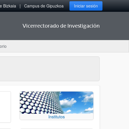
 Bizkaia
Campus de Gipuzkoa
Iniciar sesión
Vicerrectorado de Investigación
orio
Institutos