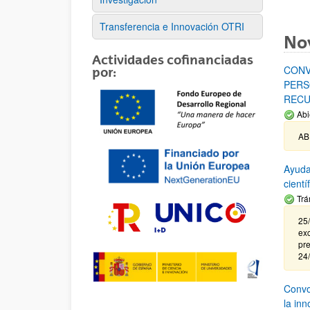
Transferencia e Innovación OTRI
No
Actividades cofinanciadas
CONV
por:
PERS
RECU
Abi
AB
Ayuda
cient
Trá
25/
exc
pre
24
Convoc
la in