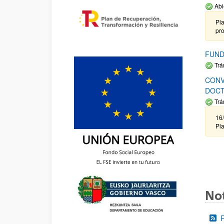
Abi
Pla
pr
FUND
Trá
CONV
DOCT
Trá
16/
Pla
Not