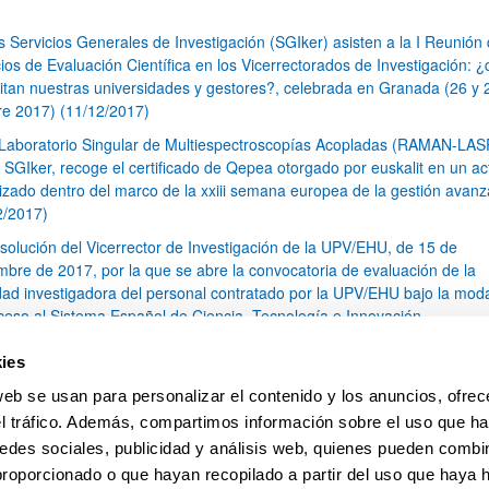
s Servicios Generales de Investigación (SGIker) asisten a la I Reunión
ios de Evaluación Científica en los Vicerrectorados de Investigación: 
itan nuestras universidades y gestores?, celebrada en Granada (26 y 
re 2017) (11/12/2017)
 Laboratorio Singular de Multiespectroscopías Acopladas (RAMAN-LA
s SGIker, recoge el certificado de Qepea otorgado por euskalit en un ac
izado dentro del marco de la xxiii semana europea de la gestión avan
2/2017)
solución del Vicerrector de Investigación de la UPV/EHU, de 15 de
mbre de 2017, por la que se abre la convocatoria de evaluación de la
idad investigadora del personal contratado por la UPV/EHU bajo la mod
ceso al Sistema Español de Ciencia, Tecnología e Innovación.
s SGIker disponen de un nuevo Analizador de Carbono Orgánico Total
ies
en el Servicio Central de Análisis de Bizkaia (19/10/2017)
web se usan para personalizar el contenido y los anuncios, ofrec
I Curso de Resonancia Magnética Nuclear de Estado Solido (11/10/201
el tráfico. Además, compartimos información sobre el uso que ha
1
...
15
16
17
...
79
edes sociales, publicidad y análisis web, quienes pueden combin
Página
Páginas intermedias Use TAB para desplazarse.
Página
Página
Página
Páginas intermedias Us
Página
proporcionado o que hayan recopilado a partir del uso que haya