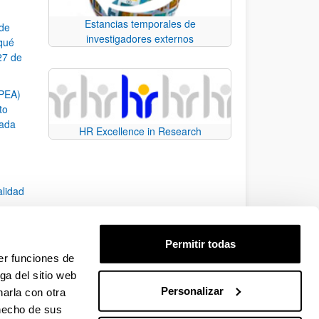
Estancias temporales de
 de
investigadores externos
¿qué
27 de
SPEA)
to
zada
HR Excellence in Research
alidad
Permitir todas
er funciones de
7)
ga del sitio web
Personalizar
arla con otra
e TAB para desplazarse.
 hecho de sus