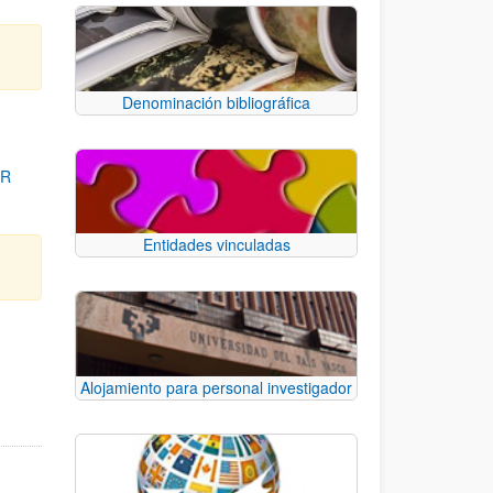
Denominación bibliográfica
OR
Entidades vinculadas
para desplazarse.
Alojamiento para personal investigador