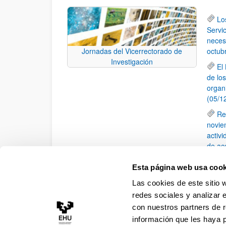
Lo
Servic
neces
octub
Jornadas del Vicerrectorado de
Investigación
El
de lo
organ
(05/1
Re
novie
activ
de ac
Lo
Esta página web usa cook
(TOC) 
Las cookies de este sitio 
II
redes sociales y analizar 
con nuestros partners de r
información que les haya 