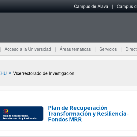
Campus de Álava
Campus de
Acceso a la Universidad
Áreas temáticas
Servicios
Direct
EHU
Vicerrectorado de Investigación
Plan de Recuperación
Transformación y Resiliencia-
Fondos MRR
ar subpáginas