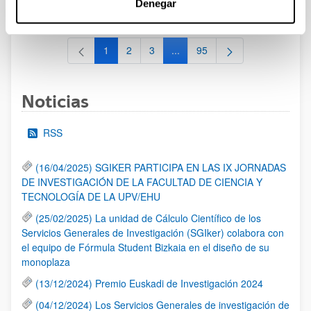
Denegar
al 30/07/2026 (ambos incluídos)
1
2
3
...
95
Página
Página
Página
Páginas intermedias Use TAB 
Página
Noticias
RSS
(16/04/2025) SGIKER PARTICIPA EN LAS IX JORNADAS
DE INVESTIGACIÓN DE LA FACULTAD DE CIENCIA Y
TECNOLOGÍA DE LA UPV/EHU
(25/02/2025) La unidad de Cálculo Científico de los
Servicios Generales de Investigación (SGIker) colabora con
el equipo de Fórmula Student Bizkaia en el diseño de su
monoplaza
(13/12/2024) Premio Euskadi de Investigación 2024
(04/12/2024) Los Servicios Generales de investigación de