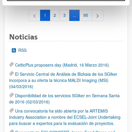
1
2
3
...
95
Página
Página
Página
Páginas intermedias Use TAB 
Página
Noticias
RSS
CelticPlus proposers day (Madrid, 16 Marzo 2016)
El Servicio Central de Análisis de Bizkaia de los SGIker
incorpora a su oferta la técnica MALDI Imaging (MSI)
(04/03/2016)
Disponibilidad de los servicios SGIker en Semana Santa
de 2016 (02/03/2016)
Una convocatoria ha sido abierta por la ARTEMIS
Industry Association a nombre del ECSEL-Joint Undertaking
para buscar a expertos para la evaluación de proyectos.