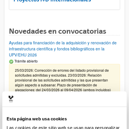
Novedades en convocatorias
Ayudas para financiación de la adquisición y renovación de
infraestructura científica y fondos bibliográficos en la
UPV/EHU 2026
Trámite abierto
25/03/2026: Corrección de errores del listado provisional de
solicitudes admitidas y excluidas. 23/03/2026: Relación
provisional de las solicitudes admitidas y las que presentan
algún aspecto a subsanar. Plazo de presentación de
alegaciones: del 24/03/2026 al 09/04/2026 (ambos incluídos)
Convocatoria de ayudas para el fomento de la cultura
científica, tecnológica y de la innovación (FECYT) 2026
Abierto el plazo de presentación: 01/07/2026 - 16/09/2026 13:00
Esta página web usa cookies
Plazo interno para envío documentación: propuestas
Las cookies de este sitio web se usan para personalizar