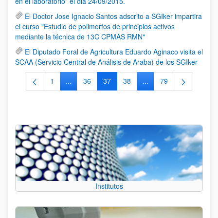
en el laboratorio" el dia 24/09/2015.
El Doctor Jose Ignacio Santos adscrito a SGIker impartira
el curso "Estudio de polimorfos de principios activos
mediante la técnica de 13C CPMAS RMN"
El Diputado Foral de Agricultura Eduardo Aginaco visita el
SCAA (Servicio Central de Análisis de Araba) de los SGIker
1
...
36
37
38
...
79
Página
Páginas intermedias Use TAB para desplazarse.
Página
Página
Página
Páginas intermedias Us
Página
Institutos