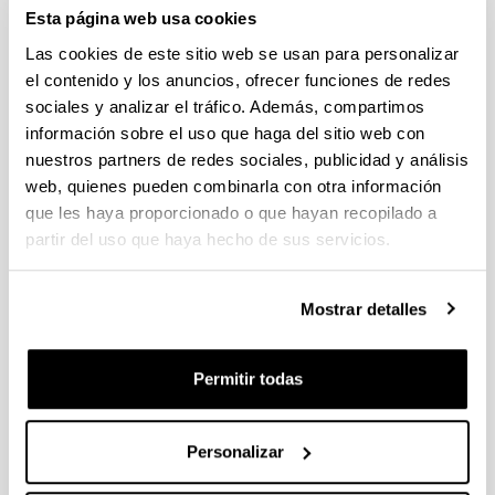
individuales 14/09/2026, propuestas coordinadas 11/09/2026
Esta página web usa cookies
Las cookies de este sitio web se usan para personalizar
FUNDACION LA CAIXA JUNIOR LEADER RETAINING
PROGRAMME 2027
el contenido y los anuncios, ofrecer funciones de redes
Trámite abierto
sociales y analizar el tráfico. Además, compartimos
información sobre el uso que haga del sitio web con
CONVOCATORIA PARA LA CONTRATACIÓN DE
PERSONAL INVESTIGADOR DOCTOR EN LA UPV/EHU
nuestros partners de redes sociales, publicidad y análisis
(2026)
web, quienes pueden combinarla con otra información
Trámite abierto (Plazo de presentación de solicitudes: 03/06/2026 -
que les haya proporcionado o que hayan recopilado a
25/06/2026 23:59)
partir del uso que haya hecho de sus servicios.
16/07/2026: Listado provisional de solicitudes admitidas y
excluidas para evaluación. Plazo alegaciones: del 17/07/2026
al 30/07/2026 (ambos incluídos)
Mostrar detalles
CONVOCATORIA 2026-I PARA LA CONTRATACIÓN DE
PERSONAL INVESTIGADOR EN FORMACIÓN EN LA EHU
Permitir todas
FINANCIADO CON RECURSOS PROPIOS DE UN
GRUPO/PROYECTO DE INVESTIGACIÓN
Personalizar
09/07/2026: Fase 2. Resolución Definitiva de concedidos y
denegados