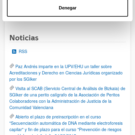
Denegar
1
2
3
...
95
Página
Página
Página
Páginas intermedias Use TAB 
Página
Noticias
RSS
Paz Andrés imparte en la UPV/EHU un taller sobre
Acreditaciones y Derecho en Ciencias Jurídicas organizado
por los SGIker
Visita al SCAB (Servicio Central de Análisis de Bizkaia) de
SGIker de una perito calígrafo de la Asociación de Peritos
Colaboradores con la Administración de Justicia de la
Comunidad Valenciana
Abierto el plazo de preinscripción en el curso
"Secuenciación automática de DNA mediante electroforesis
capilar" y fin de plazo para el curso "Prevención de riesgos